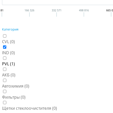
81
166 326
332 571
498 816
665 
Категория
CVL (
0
)
IND (
0
)
PVL (
1
)
АКБ (
0
)
Автохимия (
0
)
Фильтры (
0
)
Щетки стеклоочистителя (
0
)