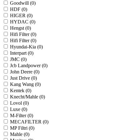
Goodwill (
0
)
HDF (
0
)
HIGER (
0
)
HYDAC (
0
)
Hengst (
0
)
Hifi Filter (
0
)
Hifi Filter (
0
)
Hyundai-Kia (
0
)
Interpart (
0
)
JMC (
0
)
Jcb Landpower (
0
)
John Deere (
0
)
Just Drive (
0
)
Kang Wang (
0
)
Kentek (
0
)
Knecht/Mahle (
0
)
Lovol (
0
)
Luxe (
0
)
M-Filter (
0
)
MECAFILTER (
0
)
MP Filtri (
0
)
Mahle (
0
)