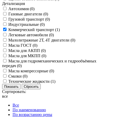
Детализация
Автохимия (
0
)
Газовые двигатели (
0
)
Грузовой транспорт (
0
)
Индустриальные (
0
)
Коммерческий транспорт (
1
)
Легковые автомобили (
0
)
Малолитражные 2Т, 4Т двигатели (
0
)
Масла ГОСТ (
0
)
Масла для АКПП (
0
)
Масла для МКПП (
0
)
Масла для гидромеханических и гидрообъёмных
передач (
0
)
Масла компрессорные (
0
)
Смазки (
0
)
Технические жидкости (
1
)
Сортировать:
все
Все
По наименованию
По возрастанию цены