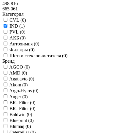
498 816
665 061
Категория
CVL (
0
)
IND (
1
)
PVL (
0
)
АКБ (
0
)
Автохимия (
0
)
Фильтры (
0
)
Щетки стеклоочистителя (
0
)
Бренд
AGCO (
0
)
AMD (
0
)
Agat avto (
0
)
Akom (
0
)
Argo-Hytos (
0
)
Auger (
0
)
BIG Filter (
0
)
BIG Filter (
0
)
Baldwin (
0
)
Blueprint (
0
)
Blumaq (
0
)
Caterpillar (
0
)