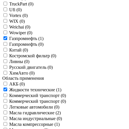
TruckPart (
0
)
Ufi (
0
)
Vortex (
0
)
WIX (
0
)
Weichai (
0
)
Wowiper (
0
)
Газпромнефть (
1
)
Газпромнефть (
0
)
Китай (
0
)
Костромской фильтр (
0
)
Ливны (
0
)
Русский двигатель (
0
)
ХимАвто (
0
)
Область применения
АКБ (
0
)
Жидкости технические (
1
)
Коммерческий транспорт (
0
)
Коммерческий транспорт (
0
)
Легковые автомобили (
0
)
Масла гидравлические (
2
)
Масла индустриальные (
0
)
Масла компрессорные (
1
)