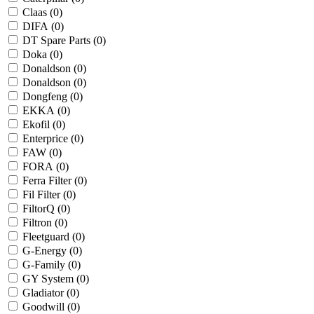
Claas (
0
)
DIFA (
0
)
DT Spare Parts (
0
)
Doka (
0
)
Donaldson (
0
)
Donaldson (
0
)
Dongfeng (
0
)
EKKA (
0
)
Ekofil (
0
)
Enterprice (
0
)
FAW (
0
)
FORA (
0
)
Ferra Filter (
0
)
Fil Filter (
0
)
FiltorQ (
0
)
Filtron (
0
)
Fleetguard (
0
)
G-Energy (
0
)
G-Family (
0
)
GY System (
0
)
Gladiator (
0
)
Goodwill (
0
)