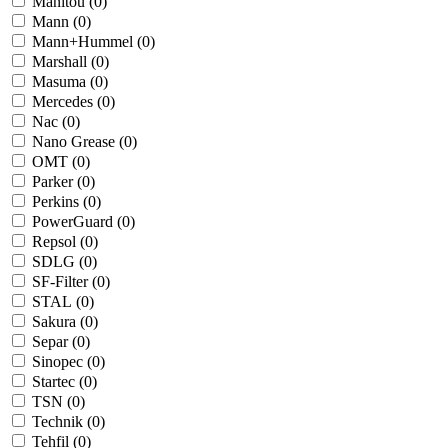
Manitou (
0
)
Mann (
0
)
Mann+Hummel (
0
)
Marshall (
0
)
Masuma (
0
)
Mercedes (
0
)
Nac (
0
)
Nano Grease (
0
)
OMT (
0
)
Parker (
0
)
Perkins (
0
)
PowerGuard (
0
)
Repsol (
0
)
SDLG (
0
)
SF-Filter (
0
)
STAL (
0
)
Sakura (
0
)
Separ (
0
)
Sinopec (
0
)
Startec (
0
)
TSN (
0
)
Technik (
0
)
Tehfil (
0
)