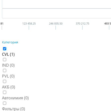
81
123 458.25
246 835.50
370 212.75
493 
Категория
CVL (
1
)
IND (
0
)
PVL (
0
)
АКБ (
0
)
Автохимия (
0
)
Фильтры (
0
)