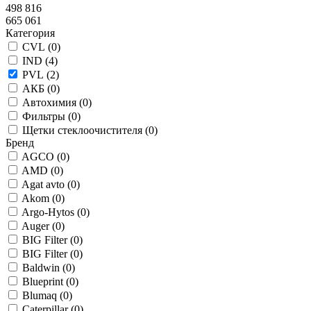
498 816
665 061
Категория
CVL (
0
)
IND (
4
)
PVL (
2
)
АКБ (
0
)
Автохимия (
0
)
Фильтры (
0
)
Щетки стеклоочистителя (
0
)
Бренд
AGCO (
0
)
AMD (
0
)
Agat avto (
0
)
Akom (
0
)
Argo-Hytos (
0
)
Auger (
0
)
BIG Filter (
0
)
BIG Filter (
0
)
Baldwin (
0
)
Blueprint (
0
)
Blumaq (
0
)
Caterpillar (
0
)