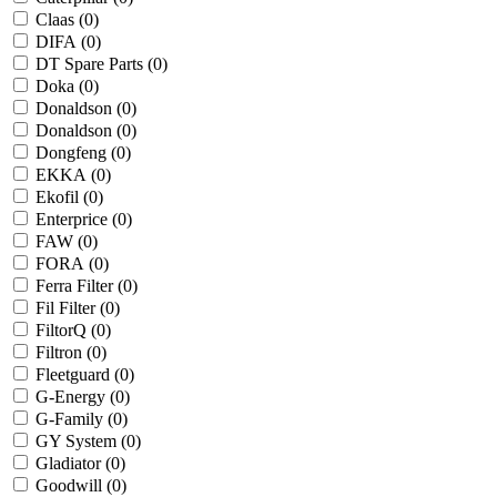
Claas (
0
)
DIFA (
0
)
DT Spare Parts (
0
)
Doka (
0
)
Donaldson (
0
)
Donaldson (
0
)
Dongfeng (
0
)
EKKA (
0
)
Ekofil (
0
)
Enterprice (
0
)
FAW (
0
)
FORA (
0
)
Ferra Filter (
0
)
Fil Filter (
0
)
FiltorQ (
0
)
Filtron (
0
)
Fleetguard (
0
)
G-Energy (
0
)
G-Family (
0
)
GY System (
0
)
Gladiator (
0
)
Goodwill (
0
)