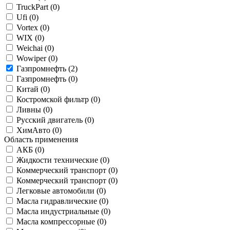
TruckPart (
0
)
Ufi (
0
)
Vortex (
0
)
WIX (
0
)
Weichai (
0
)
Wowiper (
0
)
Газпромнефть (
2
)
Газпромнефть (
0
)
Китай (
0
)
Костромской фильтр (
0
)
Ливны (
0
)
Русский двигатель (
0
)
ХимАвто (
0
)
Область применения
АКБ (
0
)
Жидкости технические (
0
)
Коммерческий транспорт (
0
)
Коммерческий транспорт (
0
)
Легковые автомобили (
0
)
Масла гидравлические (
0
)
Масла индустриальные (
0
)
Масла компрессорные (
0
)