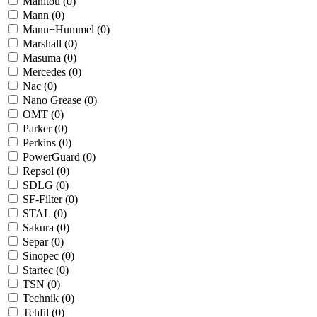
Manitou (
0
)
Mann (
0
)
Mann+Hummel (
0
)
Marshall (
0
)
Masuma (
0
)
Mercedes (
0
)
Nac (
0
)
Nano Grease (
0
)
OMT (
0
)
Parker (
0
)
Perkins (
0
)
PowerGuard (
0
)
Repsol (
0
)
SDLG (
0
)
SF-Filter (
0
)
STAL (
0
)
Sakura (
0
)
Separ (
0
)
Sinopec (
0
)
Startec (
0
)
TSN (
0
)
Technik (
0
)
Tehfil (
0
)