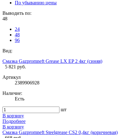
По убыванию цены
Выводить по:
48
24
48
96
Вид:
Смазка Gazpromneft Grease LX EP 2 4кг (синяя)
5 821 руб.
Артикул
2389906928
Наличие:
Есть
шт
В корзину
Подробнее
В корзину
Смазка Gazpromneft Steelgrease CS2 0,4кг (коричневая)
668 руб.