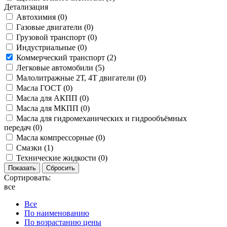
Детализация
Автохимия (
0
)
Газовые двигатели (
0
)
Грузовой транспорт (
0
)
Индустриальные (
0
)
Коммерческий транспорт (
2
)
Легковые автомобили (
5
)
Малолитражные 2Т, 4Т двигатели (
0
)
Масла ГОСТ (
0
)
Масла для АКПП (
0
)
Масла для МКПП (
0
)
Масла для гидромеханических и гидрообъёмных
передач (
0
)
Масла компрессорные (
0
)
Смазки (
1
)
Технические жидкости (
0
)
Сортировать:
все
Все
По наименованию
По возрастанию цены