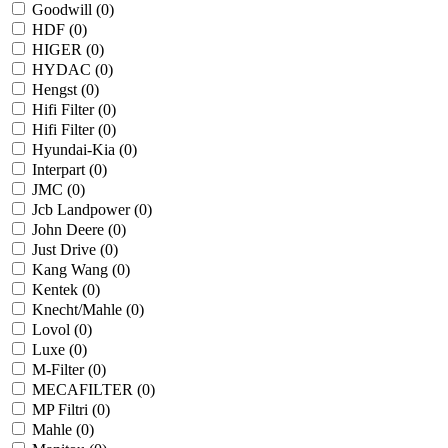
Goodwill (
0
)
HDF (
0
)
HIGER (
0
)
HYDAC (
0
)
Hengst (
0
)
Hifi Filter (
0
)
Hifi Filter (
0
)
Hyundai-Kia (
0
)
Interpart (
0
)
JMC (
0
)
Jcb Landpower (
0
)
John Deere (
0
)
Just Drive (
0
)
Kang Wang (
0
)
Kentek (
0
)
Knecht/Mahle (
0
)
Lovol (
0
)
Luxe (
0
)
M-Filter (
0
)
MECAFILTER (
0
)
MP Filtri (
0
)
Mahle (
0
)