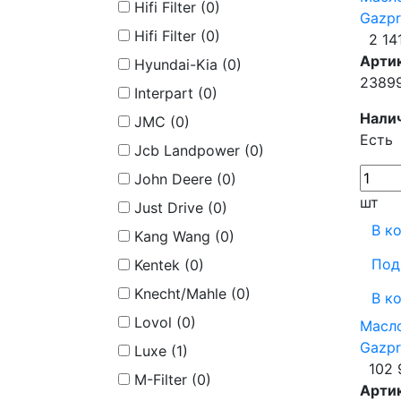
Hifi Filter (
0
)
Gazpr
Hifi Filter (
0
)
2 14
Арти
Hyundai-Kia (
0
)
2389
Interpart (
0
)
Нали
JMC (
0
)
Есть
Jcb Landpower (
0
)
John Deere (
0
)
шт
Just Drive (
0
)
В к
Kang Wang (
0
)
Под
Kentek (
0
)
Knecht/Mahle (
0
)
В к
Lovol (
0
)
Масл
Gazpr
Luxe (
1
)
102 
M-Filter (
0
)
Арти