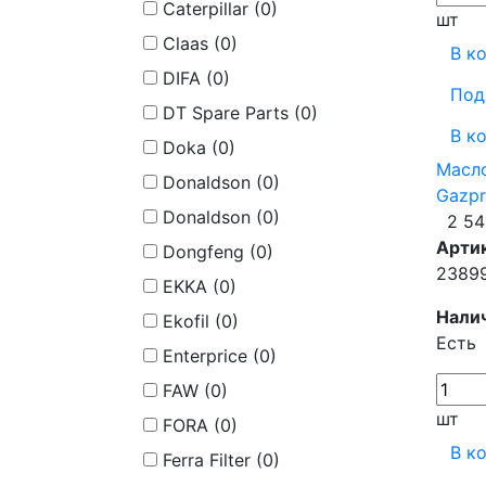
Caterpillar (
0
)
шт
Claas (
0
)
В к
DIFA (
0
)
Под
DT Spare Parts (
0
)
В к
Doka (
0
)
Масл
Donaldson (
0
)
Gazpr
Donaldson (
0
)
2 54
Арти
Dongfeng (
0
)
2389
EKKA (
0
)
Нали
Ekofil (
0
)
Есть
Enterprice (
0
)
FAW (
0
)
шт
FORA (
0
)
В к
Ferra Filter (
0
)