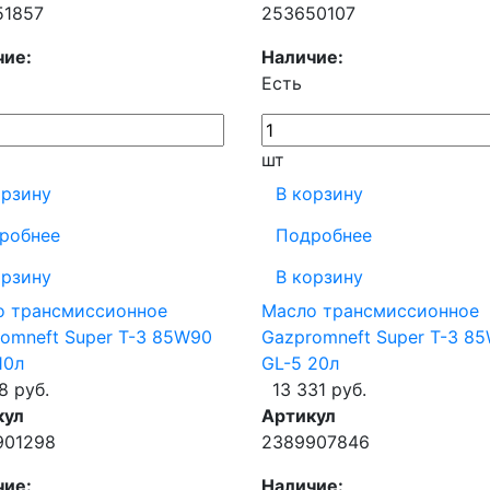
51857
253650107
чие:
Наличие:
Есть
шт
орзину
В корзину
робнее
Подробнее
орзину
В корзину
о трансмиссионное
Масло трансмиссионное
omneft Super T-3 85W90
Gazpromneft Super T-3 8
10л
GL-5 20л
8 руб.
13 331 руб.
кул
Артикул
901298
2389907846
чие:
Наличие: