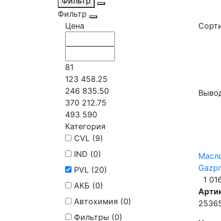
Фильтр
Фильтр
Цена
Сорти
81
123 458.25
246 835.50
Вывод
370 212.75
493 590
Категория
CVL (
9
)
IND (
0
)
Масл
Gazpr
PVL (
20
)
1 01
АКБ (
0
)
Арти
Автохимия (
0
)
2536
Фильтры (
0
)