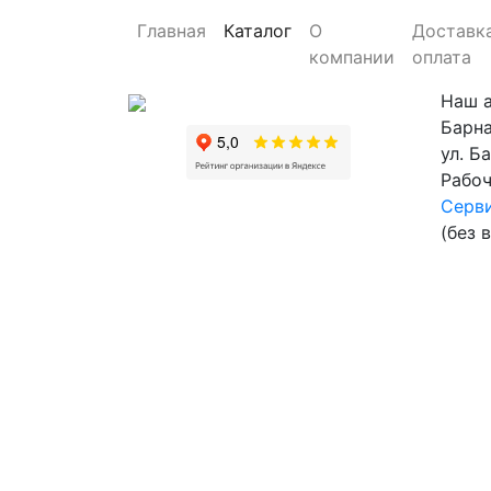
Главная
Каталог
О
Доставк
компании
оплата
Наш 
Барна
ул. Б
Рабоч
Серви
(без 