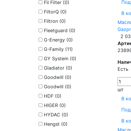
Под
Fil Filter (
0
)
FiltorQ (
0
)
В к
Filtron (
0
)
Масл
Gazpr
Fleetguard (
0
)
2 03
G-Energy (
0
)
Арти
G-Family (
11
)
2389
GY System (
0
)
Нали
Gladiator (
0
)
Есть
Goodwill (
0
)
Goodwill (
0
)
шт
HDF (
0
)
В к
HIGER (
0
)
Под
HYDAC (
0
)
В к
Hengst (
0
)
Масл