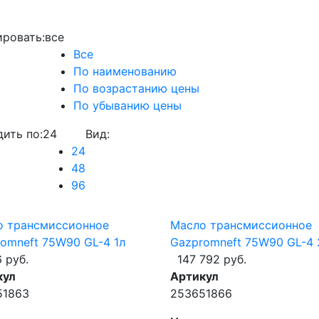
ровать:
все
Все
По наименованию
По возрастанию цены
По убыванию цены
ить по:
24
Вид:
24
48
96
о трансмиссионное
Масло трансмиссионное
omneft 75W90 GL-4 1л
Gazpromneft 75W90 GL-4 
6 руб.
147 792 руб.
кул
Артикул
51863
253651866