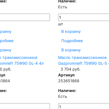
чие:
Наличие:
Есть
шт
орзину
В корзину
робнее
Подробнее
орзину
В корзину
о трансмиссионное
Масло трансмиссионное
omneft 75W90 GL-4 4л
Gazpromneft 75W90 GL-5 
0 руб.
3 704 руб.
кул
Артикул
51864
253651868
чие:
Наличие:
Есть