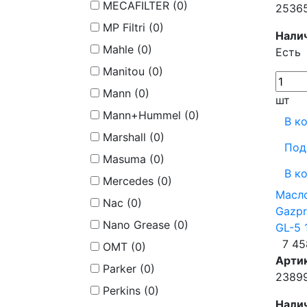
MECAFILTER (
0
)
2536
MP Filtri (
0
)
Нали
Mahle (
0
)
Есть
Manitou (
0
)
Mann (
0
)
шт
Mann+Hummel (
0
)
В к
Marshall (
0
)
Под
Masuma (
0
)
В к
Mercedes (
0
)
Масл
Nac (
0
)
Gazpr
Nano Grease (
0
)
GL-5 
7 45
OMT (
0
)
Арти
Parker (
0
)
2389
Perkins (
0
)
Нали