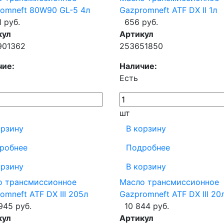
omneft 80W90 GL-5 4л
Gazpromneft ATF DX II 1л
1 руб.
656 руб.
кул
Артикул
901362
253651850
чие:
Наличие:
Есть
шт
орзину
В корзину
робнее
Подробнее
орзину
В корзину
о трансмиссионное
Масло трансмиссионное
omneft ATF DX III 205л
Gazpromneft ATF DX III 20
945 руб.
10 844 руб.
кул
Артикул