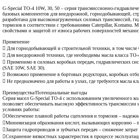
G-Special TO-4 10W, 30, 50 – серия трансмиссионно-гидравлич
базовых компонентов для внедорожной, горнодобывающей, стр
разработана для высоконагруженных силовых трансмиссий, г
тормозов в соответствии с требованиями Caterpillar, Komats
свойствами и защитой от износа рабочих поверхностей механи
Применение
 Для горнодобывающей и строительной техники, в том числе Ca
 Для внедорожной техники, где необходимы масла класса TO-
 Применимо в силовых коробках передач, гидравлических сис
(SAE 10W, SAE 30).
 Возможно применение в бортовых редукторах, коробках отбо
 Не предназначено для работы в узлах, где требуются масла к
Преимущества/Потенциальные выгоды
Серия масел G-Special TO-4 с использованием увеличенного к
позволяет обеспечивать высокую эффективность трансмиссии 
условиях работы:
Обеспечение плавной работы сцепления и тормозов – надежн
Минимизация образования кислот, вызывающих коррозию – п
Защита гидроприводов и зубчатых передач – снижение затрат
Сохранение вязкостных характеристик в процессе эксплуата