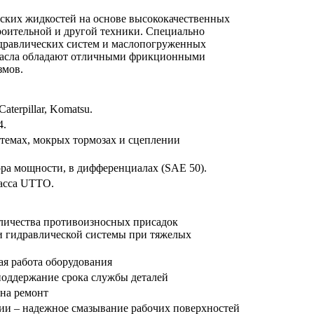
еских жидкостей на основе высококачественных
оительной и другой техники. Специально
идравлических систем и маслопогруженных
u. Масла обладают отличными фрикционными
змов.
terpillar, Komatsu.
4.
темах, мокрых тормозах и сцеплении
ра мощности, в дифференциалах (SAE 50).
ласса UTTO.
оличества противоизносных присадок
и гидравлической системы при тяжелых
ая работа оборудования
оддержание срока службы деталей
 на ремонт
ции – надежное смазывание рабочих поверхностей