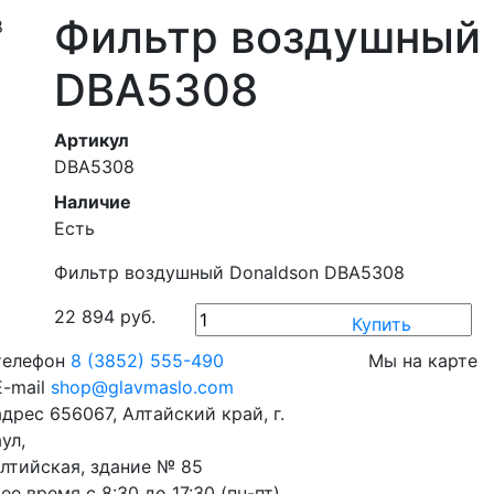
Фильтр воздушный 
DBA5308
Артикул
DBA5308
Наличие
Есть
Фильтр воздушный Donaldson DBA5308
22 894 руб.
Купить
телефон
8 (3852) 555-490
Мы на карте
-mail
shop@glavmaslo.com
адрес
656067, Алтайский край, г.
ул,
алтийская, здание № 85
ее время
с 8:30 до 17:30 (пн-пт)