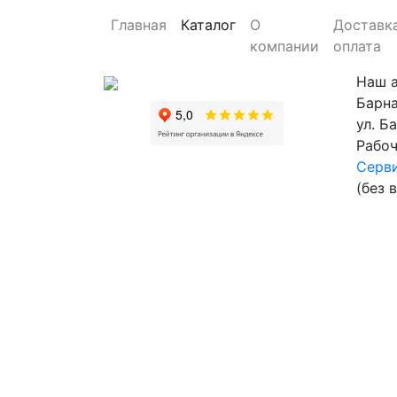
Главная
Каталог
О
Доставк
компании
оплата
Наш 
Барна
ул. Б
Рабоч
Серви
(без 