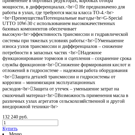
применение в бортовых редукторах, коробках отбора
мощности, в дифференциалах.<br> Не предназначено для
работы в узлах, где требуются масла класса TO-4.<br>
<br>Преимущества/Потенциальные выгоды<br>G-Special
UTTO 10W-30 с использованием высококачественных
базовых компонентов обеспечивает
высокую<br>эффективность трансмиссии и гидравлической
системы при тяжелых условиях работы:<br>Уменьшение
износа узлов трансмиссии и дифференциалов – снижение
потребности в запасных частях <br>Надежное
функционирование тормозов и сцепления – сохранение срока
службы фрикционов<br>Снижение формирования кислот и
отложений в гидросистеме – надежная работа оборудования
<br>Защита деталей трансмиссии и гидросистемы от
коррозии – минимизация эксплуатационных
расходов<br>Защита от утечек – уменьшение затрат на
смазочный материал<br>Возможность применения масла в
различных узлах агрегатов сельскохозяйственной и другой
внедорожной техники<br>
132 240 руб.
Купить
Меню