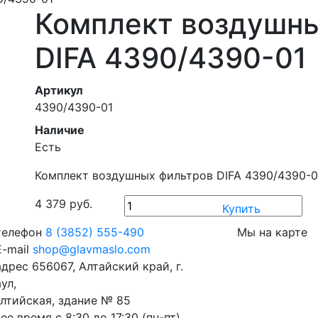
Комплект воздушн
DIFA 4390/4390-01
Артикул
4390/4390-01
Наличие
Есть
Комплект воздушных фильтров DIFA 4390/4390-0
4 379 руб.
Купить
телефон
8 (3852) 555-490
Мы на карте
-mail
shop@glavmaslo.com
адрес
656067, Алтайский край, г.
ул,
алтийская, здание № 85
ее время
с 8:30 до 17:30 (пн-пт)