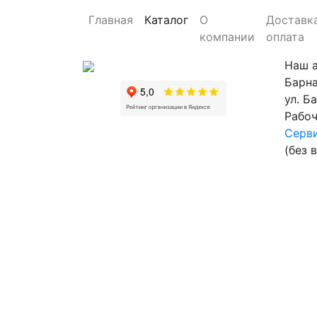
Главная
Каталог
О
Доставк
компании
оплата
Наш 
Барна
ул. Б
Рабоч
Серви
(без 