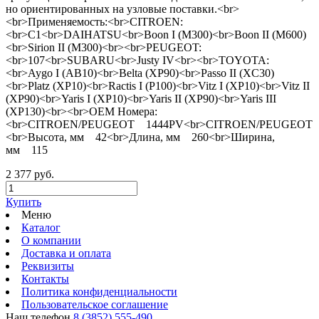
но ориентированных на узловые поставки.<br>
<br>Применяемость:<br>CITROEN:
<br>C1<br>DAIHATSU<br>Boon I (M300)<br>Boon II (M600)
<br>Sirion II (M300)<br><br>PEUGEOT:
<br>107<br>SUBARU<br>Justy IV<br><br>TOYOTA:
<br>Aygo I (AB10)<br>Belta (XP90)<br>Passo II (XC30)
<br>Platz (XP10)<br>Ractis I (P100)<br>Vitz I (XP10)<br>Vitz II
(XP90)<br>Yaris I (XP10)<br>Yaris II (XP90)<br>Yaris III
(XP130)<br><br>OEM Номера:
<br>CITROEN/PEUGEOT 1444PV<br>CITROEN/PEUGEOT 
<br>Высота, мм 42<br>Длина, мм 260<br>Ширина,
мм 115
2 377 руб.
Купить
Меню
Каталог
О компании
Доставка и оплата
Реквизиты
Контакты
Политика конфиденциальности
Пользовательское соглашение
Наш телефон
8 (3852) 555-490