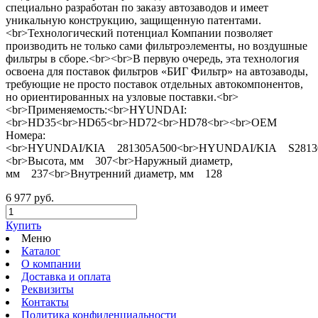
специально разработан по заказу автозаводов и имеет
уникальную конструкцию, защищенную патентами.
<br>Технологический потенциал Компании позволяет
производить не только сами фильтроэлементы, но воздушные
фильтры в сборе.<br><br>В первую очередь, эта технология
освоена для поставок фильтров «БИГ Фильтр» на автозаводы,
требующие не просто поставок отдельных автокомпонентов,
но ориентированных на узловые поставки.<br>
<br>Применяемость:<br>HYUNDAI:
<br>HD35<br>HD65<br>HD72<br>HD78<br><br>OEM
Номера:
<br>HYUNDAI/KIA 281305A500<br>HYUNDAI/KIA S28130
<br>Высота, мм 307<br>Наружный диаметр,
мм 237<br>Внутренний диаметр, мм 128
6 977 руб.
Купить
Меню
Каталог
О компании
Доставка и оплата
Реквизиты
Контакты
Политика конфиденциальности