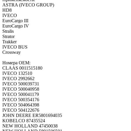
ASTRA (IVECO GROUP)
HD8
IVECO
EuroCargo III
EuroCargo IV
Stralis
Strator
Trakker
IVECO BUS
Crossway
Номера ОЕМ:
CLAAS 0011515180
IVECO 132510
IVECO 2992662
IVECO 500039731
IVECO 500040958
IVECO 500041179
IVECO 500354176
IVECO 504064398
IVECO 504122676
JOHN DEERE ER5801694035
KOBELCO 87435524
NEW HOLLAND 47450038