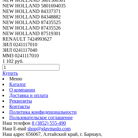
NEW HOLLAND 5801506501
NEW HOLLAND 5801694035
NEW HOLLAND 84337371
NEW HOLLAND 84348882
NEW HOLLAND 87435525
NEW HOLLAND 87435526
NEW HOLLAND 87519301
RENAULT 7424993627
ЗИЛ 0241117010
ЗИЛ 0241117040
ММЗ 0241117010
1 102 руб.
Купить
Меню
Каталог
О компании
Доставка и оплата
Реквизиты
Контакты
Политика конфиденциальности
Пользовательское соглашение
Наш телефон
8 (3852) 555-490
Наш E-mail
shop@glavmaslo.com
Наш адрес
656067, Алтайский край, г. Барнаул,