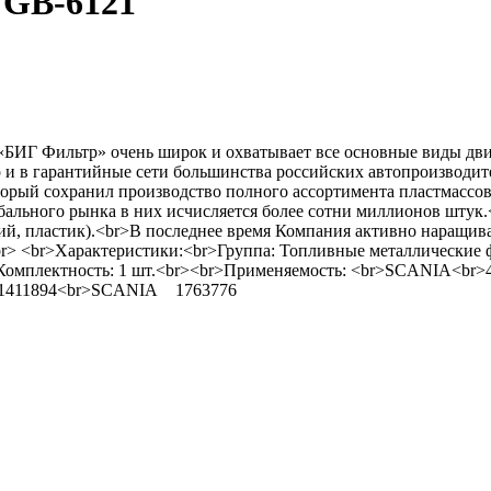
 GB-6121
ИГ Фильтр» очень широк и охватывает все основные виды двиг
 и в гарантийные сети большинства российских автопроизводите
орый сохранил производство полного ассортимента пластмассо
обального рынка в них исчисляется более сотни миллионов шту
ий, пластик).<br>В последнее время Компания активно наращи
.<br> <br>Характеристики:<br>Группа: Топливные металлически
Комплектность: 1 шт.<br><br>Применяемость: <br>SCANIA<br>4 (9
1411894<br>SCANIA 1763776