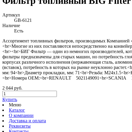
Фильтр топливный BIG Filter
Артикул
GB-6121
Наличие
Есть
Ассортимент топливных фильтров, производимых Компанией «Б
<br>Многие из них поставляются непосредственно на конвейер
<br><br>БИГ Фильтр — один из немногих производителей, кот
фильтры предназначены для старых машин, но потребность гл
корпусах различного исполнения (нержавеющая сталь, алюмин
(вставок), потребность в которых на рынке неуклонно растет
мм: 94<br>Диаметр прокладки, мм: 71<br>Резьба: M24x1.5<br>
<br>Номера ОЕМ:<br>RENAULT 5021149091<br>SCANIA 
2 044 руб.
Купить
Меню
Каталог
О компании
Доставка и оплата
Реквизиты
Контакты