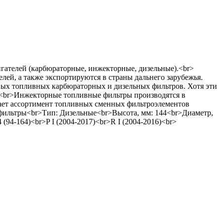
ателей (карбюраторные, инжекторные, дизельные).<br>
лей, а также экспортируются в страны дальнего зарубежья.
вых топливных карбюраторных и дизельных фильтров. Хотя эти
к.<br>Инжекторные топливные фильтры производятся в
вает ассортимент топливных сменных фильтроэлементов
е фильтры<br>Тип: Дизельные<br>Высота, мм: 144<br>Диаметр,
4-164)<br>P I (2004-2017)<br>R I (2004-2016)<br>