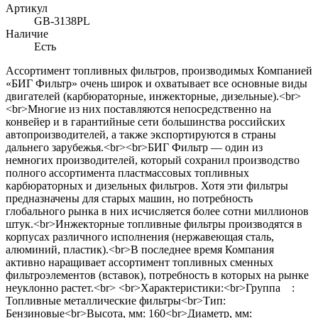
Артикул
GB-3138PL
Наличие
Есть
Ассортимент топливных фильтров, производимых Компанией
«БИГ Фильтр» очень широк и охватывает все основные виды
двигателей (карбюраторные, инжекторные, дизельные).<br>
<br>Многие из них поставляются непосредственно на
конвейер и в гарантийные сети большинства российских
автопроизводителей, а также экспортируются в страны
дальнего зарубежья.<br><br>БИГ Фильтр — один из
немногих производителей, который сохранил производство
полного ассортимента пластмассовых топливных
карбюраторных и дизельных фильтров. Хотя эти фильтры
предназначены для старых машин, но потребность
глобального рынка в них исчисляется более сотни миллионов
штук.<br>Инжекторные топливные фильтры производятся в
корпусах различного исполнения (нержавеющая сталь,
алюминий, пластик).<br>В последнее время Компания
активно наращивает ассортимент топливных сменных
фильтроэлементов (вставок), потребность в которых на рынке
неуклонно растет.<br> <br>Характеристики:<br>Группа :
Топливные металлические фильтры<br>Тип:
Бензиновые<br>Высота, мм: 160<br>Диаметр, мм: