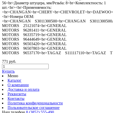
56<br>Диаметр штуцера, мм/Резьба: 8<br>Комплектность: 1
шт.<br><br>Применяемость:
<br>CHANGAN<br>CHERY<br>CHEVROLET<br>DAEWOO<b
<br>Номера ОЕМ:
<br>CHANGAN S3011300500<br>CHANGAN S3011300500A
MOTORS 25121074<br>GENERAL
MOTORS 96281411<br>GENERAL
MOTORS 96335719<br>GENERAL
MOTORS 96444649<br>GENERAL
MOTORS 96503420<br>GENERAL
MOTORS 96507803<br>GENERAL
MOTORS 96537170<br>TAGAZ S111117110<br>TAGAZ T11
771 руб.
Купить
Меню
Каталог
О компании
Доставка и оплата
Реквизиты
Контакты
Политика конфиденциальности
Пользовательское соглашение
Наш телефон
8 (3852) 555-490