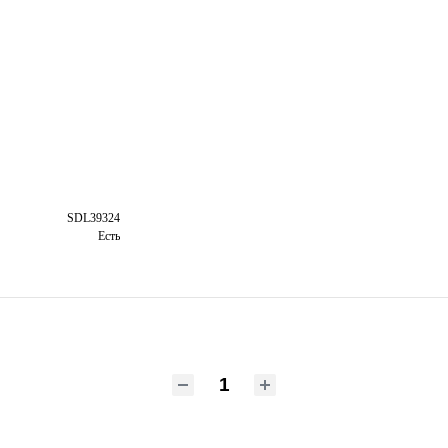
SDL39324
Есть