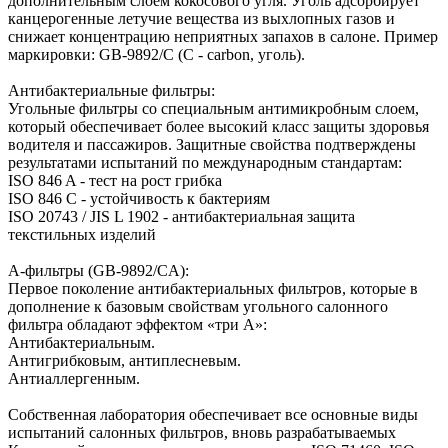
дополнительным слоем кокосового угля. Уголь адсорбирует
канцерогенные летучие вещества из выхлопных газов и
снижает концентрацию неприятных запахов в салоне. Пример
маркировки: GB-9892/C (С - сarbon, уголь).
Антибактериальные фильтры:
Угольные фильтры со специальным антимикробным слоем,
который обеспечивает более высокий класс защиты здоровья
водителя и пассажиров. Защитные свойства подтверждены
результатами испытаний по международным стандартам:
ISO 846 A - тест на рост грибка
ISO 846 C - устойчивость к бактериям
ISO 20743 / JIS L 1902 - антибактериальная защита
текстильных изделий
А-фильтры (GB-9892/CA):
Первое поколение антибактериальных фильтров, которые в
дополнение к базовым свойствам угольного салонного
фильтра обладают эффектом «три А»:
Антибактериальным.
Антигрибковым, антиплесневым.
Антиаллергенным.
Собственная лаборатория обеспечивает все основные виды
испытаний салонных фильтров, вновь разрабатываемых