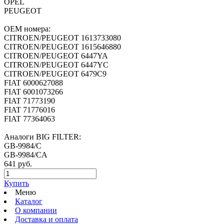
OPEL
PEUGEOT
ОЕМ номера:
CITROEN/PEUGEOT 1613733080
CITROEN/PEUGEOT 1615646880
CITROEN/PEUGEOT 6447YA
CITROEN/PEUGEOT 6447YC
CITROEN/PEUGEOT 6479C9
FIAT 6000627088
FIAT 6001073266
FIAT 71773190
FIAT 71776016
FIAT 77364063
Аналоги BIG FILTER:
GB-9984/C
GB-9984/CA
641 руб.
Купить
Меню
Каталог
О компании
Доставка и оплата