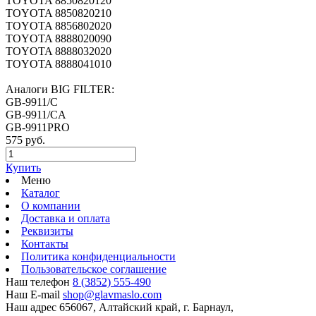
TOYOTA 8850820120
TOYOTA 8850820210
TOYOTA 8856802020
TOYOTA 8888020090
TOYOTA 8888032020
TOYOTA 8888041010
Аналоги BIG FILTER:
GB-9911/C
GB-9911/CA
GB-9911PRO
575 руб.
Купить
Меню
Каталог
О компании
Доставка и оплата
Реквизиты
Контакты
Политика конфиденциальности
Пользовательское соглашение
Наш телефон
8 (3852) 555-490
Наш E-mail
shop@glavmaslo.com
Наш адрес
656067, Алтайский край, г. Барнаул,