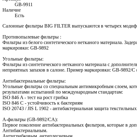
GB-9911
Наличие
Есть
Салонные фильтры BIG FILTER выпускаются в четырех модиф
Противопылевые фильтры :
Фильтры из белого синтетического нетканого материала. Заде
маркировки: GB-9892
Угольные фильтры:
Фильтры из синтетического нетканого материала с дополнител
неприятных запахов в салоне. Пример маркировки: GB-9892/C (С
Антибактериальные фильтры:
Угольные фильтры со специальным антимикробным слоем, кото
результатами испытаний по международным стандартам:
ISO 846 A - тест на рост грибка
ISO 846 C - устойчивость к бактериям
ISO 20743 / JIS L 1902 - антибактериальная защита текстильны
А-фильтры (GB-9892/CA):
Первое поколение антибактериальных фильтров, которые в доп
Антибактериальным.
Антигрибковым, антиплесневым.