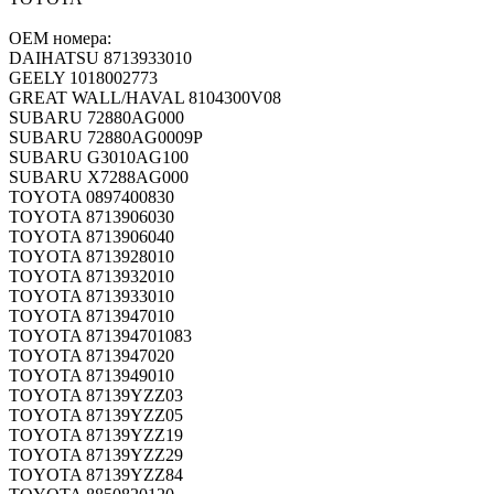
OEM номера:
DAIHATSU 8713933010
GEELY 1018002773
GREAT WALL/HAVAL 8104300V08
SUBARU 72880AG000
SUBARU 72880AG0009P
SUBARU G3010AG100
SUBARU X7288AG000
TOYOTA 0897400830
TOYOTA 8713906030
TOYOTA 8713906040
TOYOTA 8713928010
TOYOTA 8713932010
TOYOTA 8713933010
TOYOTA 8713947010
TOYOTA 871394701083
TOYOTA 8713947020
TOYOTA 8713949010
TOYOTA 87139YZZ03
TOYOTA 87139YZZ05
TOYOTA 87139YZZ19
TOYOTA 87139YZZ29
TOYOTA 87139YZZ84