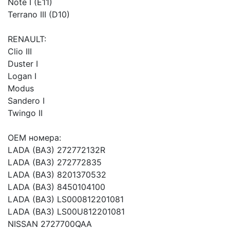
Note I (E11)
Terrano III (D10)
RENAULT:
Clio III
Duster I
Logan I
Modus
Sandero I
Twingo II
OEM номера:
LADA (ВАЗ) 272772132R
LADA (ВАЗ) 272772835
LADA (ВАЗ) 8201370532
LADA (ВАЗ) 8450104100
LADA (ВАЗ) LS000812201081
LADA (ВАЗ) LS00U812201081
NISSAN 2727700QAA