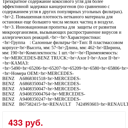
Трехкратное содержание кокосового угля для более
эффективной задержки канцерогенов (по сравнению с
содержанием угля в других популярных угольных фильтрах).
<br>2. Повышенная плотность нетканого материала для
остановки еще большего числа мелких частиц в воздухе.
<br>3. Инновационная пропитка для защиты от развития
микроорганизмов, вызывающих распространение вирусов и
аллергических реакций.<br><br>Характеристики:
<br>Группа : Салонные фильтры<br>Тип: В пластмассовом
корпусе<br>Высота, мм: 57<br>Длина, мм: 462<br>Ширина,
мм: 190<br>Комплектность: 1 шт.<br><br>Применяемость:
<br>MERCEDES-BENZ TRUCK:<br>Axor I<br>Axor II<br>
<br>КАМАЗ:
<br>5490<br>65206<br>65207<br>65209<br>6580<br>65806<br
<br>Номера ОЕМ:<br>MERCEDES-
BENZ A6868301518<br>MERCEDES-
BENZ A6868350047<br>MERCEDES-
BENZ A9408350047<br>MERCEDES-
BENZ A940835004764<br>MERCEDES-
BENZ A9408350247<br>MERCEDES-
BENZ B67582415<br>RENAULT 7424993603<br>RENAULT
433 руб.