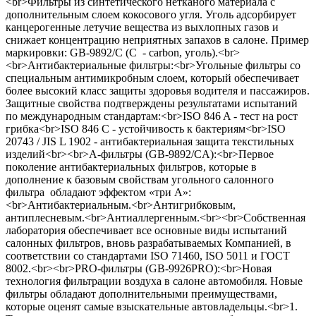
<br>Фильтры из синтетического нетканого материала с
дополнительным слоем кокосового угля. Уголь адсорбирует
канцерогенные летучие вещества из выхлопных газов и
снижает концентрацию неприятных запахов в салоне. Пример
маркировки: GB-9892/C (С - сarbon, уголь).<br>
<br>Антибактериальные фильтры:<br>Угольные фильтры со
специальным антимикробным слоем, который обеспечивает
более высокий класс защиты здоровья водителя и пассажиров.
Защитные свойства подтверждены результатами испытаний
по международным стандартам:<br>ISO 846 A - тест на рост
грибка<br>ISO 846 C - устойчивость к бактериям<br>ISO
20743 / JIS L 1902 - антибактериальная защита текстильных
изделий<br><br>А-фильтры (GB-9892/CA):<br>Первое
поколение антибактериальных фильтров, которые в
дополнение к базовым свойствам угольного салонного
фильтра обладают эффектом «три А»:
<br>Антибактериальным.<br>Антигрибковым,
антиплесневым.<br>Антиаллергенным.<br><br>Собственная
лаборатория обеспечивает все основные виды испытаний
салонных фильтров, вновь разрабатываемых Компанией, в
соответствии со стандартами ISO 71460, ISO 5011 и ГОСТ
8002.<br><br>PRO-фильтры (GB-9926PRO):<br>Новая
технология фильтрации воздуха в салоне автомобиля. Новые
фильтры обладают дополнительными преимуществами,
которые оценят самые взыскательные автовладельцы.<br>1.