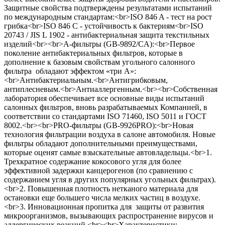
Защитные свойства подтверждены результатами испытаний
по международным стандартам:<br>ISO 846 A - тест на рост
грибка<br>ISO 846 C - устойчивость к бактериям<br>ISO
20743 / JIS L 1902 - антибактериальная защита текстильных
изделий<br><br>А-фильтры (GB-9892/CA):<br>Первое
поколение антибактериальных фильтров, которые в
дополнение к базовым свойствам угольного салонного
фильтра обладают эффектом «три А»:
<br>Антибактериальным.<br>Антигрибковым,
антиплесневым.<br>Антиаллергенным.<br><br>Собственная
лаборатория обеспечивает все основные виды испытаний
салонных фильтров, вновь разрабатываемых Компанией, в
соответствии со стандартами ISO 71460, ISO 5011 и ГОСТ
8002.<br><br>PRO-фильтры (GB-9926PRO):<br>Новая
технология фильтрации воздуха в салоне автомобиля. Новые
фильтры обладают дополнительными преимуществами,
которые оценят самые взыскательные автовладельцы.<br>1.
Трехкратное содержание кокосового угля для более
эффективной задержки канцерогенов (по сравнению с
содержанием угля в других популярных угольных фильтрах).
<br>2. Повышенная плотность нетканого материала для
остановки еще большего числа мелких частиц в воздухе.
<br>3. Инновационная пропитка для защиты от развития
микроорганизмов, вызывающих распространение вирусов и
аллергических реакций.<br><br>Характеристики: