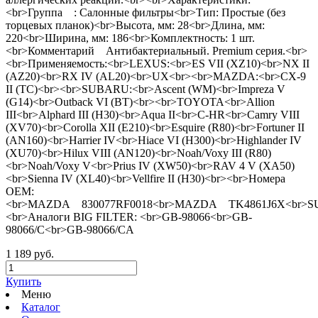
<br>Группа : Салонные фильтры<br>Тип: Простые (без
торцевых планок)<br>Высота, мм: 28<br>Длина, мм:
220<br>Ширина, мм: 186<br>Комплектность: 1 шт.
<br>Комментарий Антибактериальный. Premium серия.<br>
<br>Применяемость:<br>LEXUS:<br>ES VII (XZ10)<br>NX II
(AZ20)<br>RX IV (AL20)<br>UX<br><br>MAZDA:<br>CX-9
II (TC)<br><br>SUBARU:<br>Ascent (WM)<br>Impreza V
(G14)<br>Outback VI (BT)<br><br>TOYOTA<br>Allion
III<br>Alphard III (H30)<br>Aqua II<br>C-HR<br>Camry VIII
(XV70)<br>Corolla XII (E210)<br>Esquire (R80)<br>Fortuner II
(AN160)<br>Harrier IV<br>Hiace VI (H300)<br>Highlander IV
(XU70)<br>Hilux VIII (AN120)<br>Noah/Voxy III (R80)
<br>Noah/Voxy V<br>Prius IV (XW50)<br>RAV 4 V (XA50)
<br>Sienna IV (XL40)<br>Vellfire II (H30)<br><br>Номера
ОЕМ:
<br>MAZDA 830077RF0018<br>MAZDA TK4861J6X<br>S
<br>Аналоги BIG FILTER: <br>GB-98066<br>GB-
98066/C<br>GB-98066/CA
1 189 руб.
Купить
Меню
Каталог