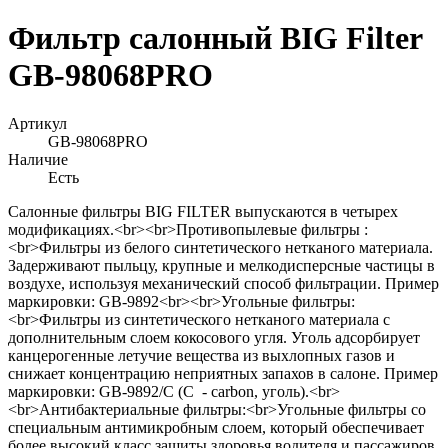
Фильтр салонный BIG Filter
GB-98068PRO
Артикул
GB-98068PRO
Наличие
Есть
Салонные фильтры BIG FILTER выпускаются в четырех
модификациях.<br><br>Противопылевые фильтры :
<br>Фильтры из белого синтетического нетканого материала.
Задерживают пыльцу, крупные и мелкодисперсные частицы в
воздухе, используя механический способ фильтрации. Пример
маркировки: GB-9892<br><br>Угольные фильтры:
<br>Фильтры из синтетического нетканого материала с
дополнительным слоем кокосового угля. Уголь адсорбирует
канцерогенные летучие вещества из выхлопных газов и
снижает концентрацию неприятных запахов в салоне. Пример
маркировки: GB-9892/C (С - сarbon, уголь).<br>
<br>Антибактериальные фильтры:<br>Угольные фильтры со
специальным антимикробным слоем, который обеспечивает
более высокий класс защиты здоровья водителя и пассажиров.