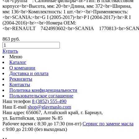
<br>Группа : Салонные фильтры<br>Тип: В пластмассовом
корпусе<br>Высота, мм: 20<br>Длина, мм: 372<br>Ширина,
мм: 136<br>Комплектность: 1 шт.<br><br>Применяемость:
<br>SCANIA:<br>G I (2005-2017)<br>P I (2004-2017)<br>R I
(2004-2016)<br><br>Номера ОЕМ:
<br>RENAULT 7424993602<br>SCANIA 1770813<br>SCAN
863 руб.
Купить
Меню
Каталог
О компании
Доставка и оплата
Реквизиты
Контакты
Политика конфиденциальности
Пользовательское соглашение
Наш телефон
8 (3852) 555-490
Наш E-mail
shop@glavmaslo.com
Наш адрес
656067, Алтайский край, г. Барнаул,
ул. Балтийская, здание № 85
Рабочее время
с 8:30 до 17:30 (пн-пт)
Сервис по замене масла
с 9:00 до 21:00 (без выходных)