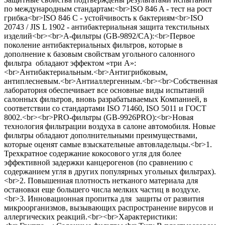
по международным стандартам:<br>ISO 846 A - тест на рост
грибка<br>ISO 846 C - устойчивость к бактериям<br>ISO
20743 / JIS L 1902 - антибактериальная защита текстильных
изделий<br><br>А-фильтры (GB-9892/CA):<br>Первое
поколение антибактериальных фильтров, которые в
дополнение к базовым свойствам угольного салонного
фильтра обладают эффектом «три А»:
<br>Антибактериальным.<br>Антигрибковым,
антиплесневым.<br>Антиаллергенным.<br><br>Собственная
лаборатория обеспечивает все основные виды испытаний
салонных фильтров, вновь разрабатываемых Компанией, в
соответствии со стандартами ISO 71460, ISO 5011 и ГОСТ
8002.<br><br>PRO-фильтры (GB-9926PRO):<br>Новая
технология фильтрации воздуха в салоне автомобиля. Новые
фильтры обладают дополнительными преимуществами,
которые оценят самые взыскательные автовладельцы.<br>1.
Трехкратное содержание кокосового угля для более
эффективной задержки канцерогенов (по сравнению с
содержанием угля в других популярных угольных фильтрах).
<br>2. Повышенная плотность нетканого материала для
остановки еще большего числа мелких частиц в воздухе.
<br>3. Инновационная пропитка для защиты от развития
микроорганизмов, вызывающих распространение вирусов и
аллергических реакций.<br><br>Характеристики: