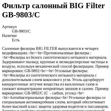
Фильтр салонный BIG Filter
GB-9803/C
Артикул
GB-9803/C
Наличие
Есть
Салонные фильтры BIG FILTER выпускаются в четырех
модификациях.<br><br>Противопылевые фильтры :
<br>Фильтры из белого синтетического нетканого материала.
Задерживают пыльцу, крупные и мелкодисперсные частицы в
воздухе, используя механический способ фильтрации. Пример
маркировки: GB-9892<br><br>Угольные фильтры:
<br>Фильтры из синтетического нетканого материала с
дополнительным слоем кокосового угля. Уголь адсорбирует
канцерогенные летучие вещества из выхлопных газов и
снижает концентрацию неприятных запахов в салоне. Пример
маркировки: GB-9892/C (С - сarbon, уголь).<br>
<br>Антибактериальные фильтры:<br>Угольные фильтры со
специальным антимикробным слоем, который обеспечивает
более высокий класс защиты здоровья водителя и пассажиров.
Защитные свойства подтверждены результатами испытаний