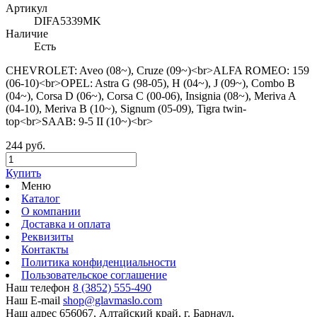
Артикул
DIFA5339MK
Наличие
Есть
CHEVROLET: Aveo (08~), Cruze (09~)<br>ALFA ROMEO: 159
(06-10)<br>OPEL: Astra G (98-05), H (04~), J (09~), Combo B
(04~), Corsa D (06~), Corsa C (00-06), Insignia (08~), Meriva A
(04-10), Meriva B (10~), Signum (05-09), Tigra twin-
top<br>SAAB: 9-5 II (10~)<br>
244 руб.
Купить
Меню
Каталог
О компании
Доставка и оплата
Реквизиты
Контакты
Политика конфиденциальности
Пользовательское соглашение
Наш телефон
8 (3852) 555-490
Наш E-mail
shop@glavmaslo.com
Наш адрес
656067, Алтайский край, г. Барнаул,