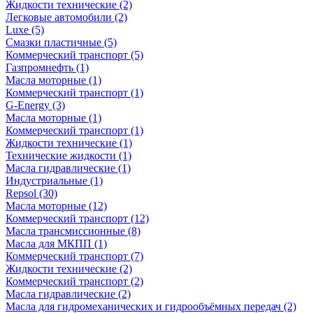
Жидкости технические
(2)
Легковые автомобили
(2)
Luxe
(5)
Смазки пластичные
(5)
Коммерческий транспорт
(5)
Газпромнефть
(1)
Масла моторные
(1)
Коммерческий транспорт
(1)
G-Energy
(3)
Масла моторные
(1)
Коммерческий транспорт
(1)
Жидкости технические
(1)
Технические жидкости
(1)
Масла гидравлические
(1)
Индустриальные
(1)
Repsol
(30)
Масла моторные
(12)
Коммерческий транспорт
(12)
Масла трансмиссионные
(8)
Масла для МКПП
(1)
Коммерческий транспорт
(7)
Жидкости технические
(2)
Коммерческий транспорт
(2)
Масла гидравлические
(2)
Масла для гидромеханических и гидрообъёмных передач
(2)