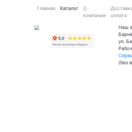
Главная
Каталог
О
Доставк
компании
оплата
Наш 
Барна
ул. Б
Рабоч
Серви
(без 