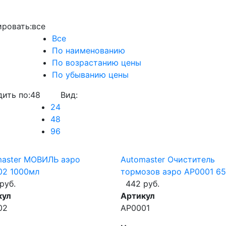
ровать:
все
Все
По наименованию
По возрастанию цены
По убыванию цены
ить по:
48
Вид:
24
48
96
master МОВИЛЬ аэро
Automaster Очиститель
02 1000мл
тормозов аэро AP0001 6
руб.
442 руб.
кул
Артикул
02
AP0001