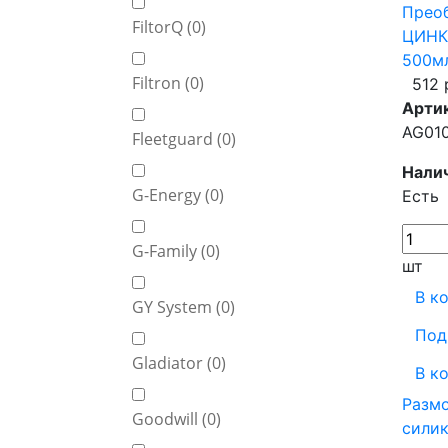
Прео
FiltorQ (
0
)
ЦИНКА
500м
Filtron (
0
)
512 
Арти
AG01
Fleetguard (
0
)
Нали
G-Energy (
0
)
Есть
G-Family (
0
)
шт
В к
GY System (
0
)
Под
Gladiator (
0
)
В к
Размо
Goodwill (
0
)
силик