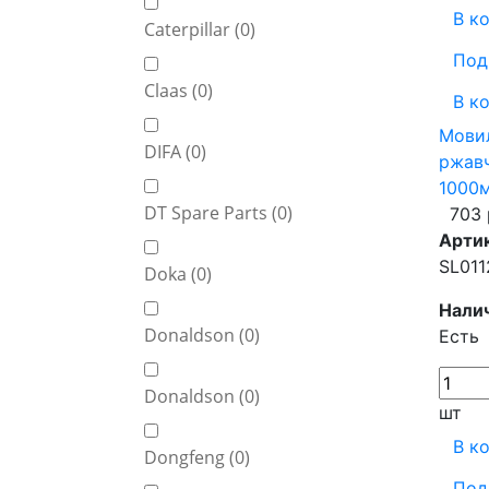
В к
Caterpillar (
0
)
Под
Claas (
0
)
В к
Мови
DIFA (
0
)
ржавч
1000м
DT Spare Parts (
0
)
703 
Арти
SL011
Doka (
0
)
Нали
Donaldson (
0
)
Есть
Donaldson (
0
)
шт
В к
Dongfeng (
0
)
Под