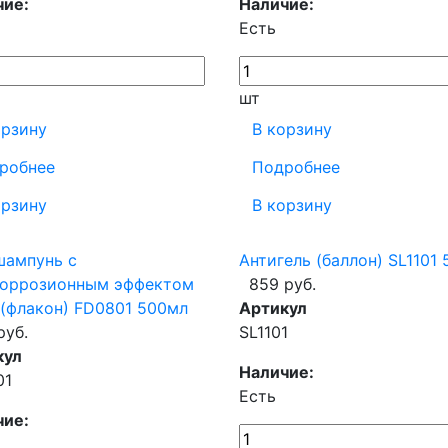
чие:
Наличие:
Есть
шт
орзину
В корзину
робнее
Подробнее
орзину
В корзину
шампунь с
Антигель (баллон) SL1101
коррозионным эффектом
859 руб.
 (флакон) FD0801 500мл
Артикул
руб.
SL1101
кул
Наличие:
01
Есть
чие: