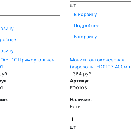
шт
В корзину
Подробнее
орзину
В корзину
робнее
орзину
 "АВТО" Прямоугольная
Мовиль автоконсервант
01
(аэрозоль) FD0103 400мл
руб.
364 руб.
кул
Артикул
01
FD0103
чие:
Наличие:
Есть
шт