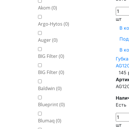
Akom (
0
)
шт
Argo-Hytos (
0
)
В к
Под
Auger (
0
)
В к
BIG Filter (
0
)
Губка
AG12
BIG Filter (
0
)
145 
Арти
AG12
Baldwin (
0
)
Нали
Blueprint (
0
)
Есть
Blumaq (
0
)
шт