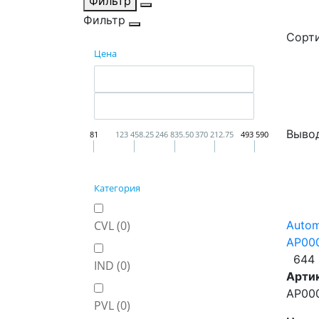
Фильтр
Фильтр
Сорти
Цена
Вывод
81
123 458.25
246 835.50
370 212.75
493 590
Категория
CVL (
0
)
Auto
AP00
644 
IND (
0
)
Арти
AP00
PVL (
0
)