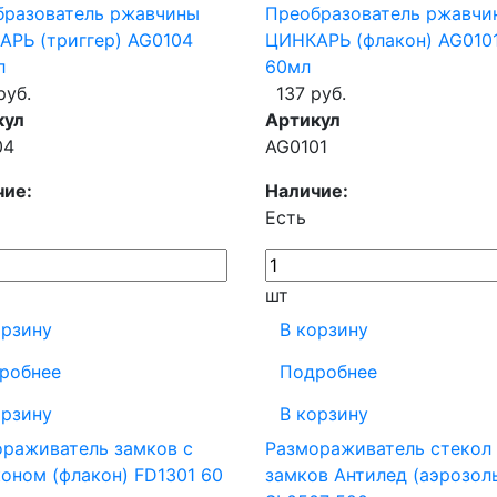
бразователь ржавчины
Преобразователь ржавчи
РЬ (триггер) AG0104
ЦИНКАРЬ (флакон) AG010
л
60мл
руб.
137 руб.
кул
Артикул
04
AG0101
чие:
Наличие:
Есть
шт
орзину
В корзину
робнее
Подробнее
орзину
В корзину
раживатель замков с
Размораживатель стекол
оном (флакон) FD1301 60
замков Антилед (аэрозол