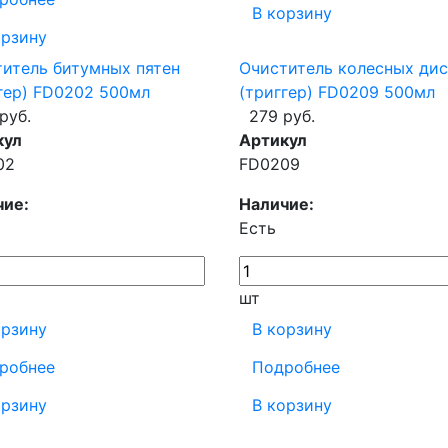
В корзину
орзину
итель битумных пятен
Очиститель колесных ди
гер) FD0202 500мл
(триггер) FD0209 500мл
руб.
279 руб.
кул
Артикул
02
FD0209
чие:
Наличие:
Есть
шт
орзину
В корзину
робнее
Подробнее
орзину
В корзину