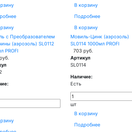
орзину
В корзину
робнее
Подробнее
орзину
В корзину
ль с Преобразователем
Мовиль-Цинк (аэрозоль)
ины (аэрозоль) SL0112
SL0114 1000мл PROFI
л PROFI
703 руб.
руб.
Артикул
кул
SL0114
2
Наличие:
чие:
Есть
шт
В корзину
орзину
Подробнее
робнее