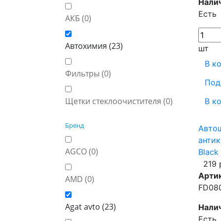
Нали
Есть
АКБ (
0
)
Автохимия (
23
)
шт
В к
Фильтры (
0
)
Под
Щетки стеклоочистителя (
0
)
В к
Бренд
Авто
анти
AGCO (
0
)
Black
219 
Арти
AMD (
0
)
FD08
Agat avto (
23
)
Нали
Есть