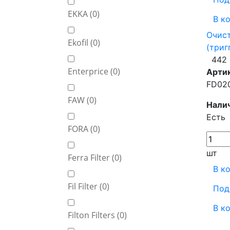
EKKA (
0
)
В к
Очист
Ekofil (
0
)
(триг
442 
Enterprice (
0
)
Арти
FD02
FAW (
0
)
Нали
Есть
FORA (
0
)
шт
Ferra Filter (
0
)
В к
Fil Filter (
0
)
Под
В к
Filton Filters (
0
)