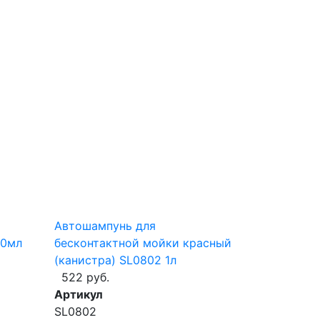
Автошампунь для
50мл
бесконтактной мойки красный
(канистра) SL0802 1л
522 руб.
Артикул
SL0802