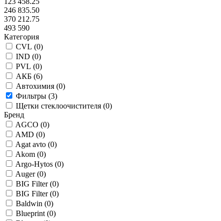
123 458.25
246 835.50
370 212.75
493 590
Категория
CVL (
0
)
IND (
0
)
PVL (
0
)
АКБ (
6
)
Автохимия (
0
)
Фильтры (
3
)
Щетки стеклоочистителя (
0
)
Бренд
AGCO (
0
)
AMD (
0
)
Agat avto (
0
)
Akom (
0
)
Argo-Hytos (
0
)
Auger (
0
)
BIG Filter (
0
)
BIG Filter (
0
)
Baldwin (
0
)
Blueprint (
0
)