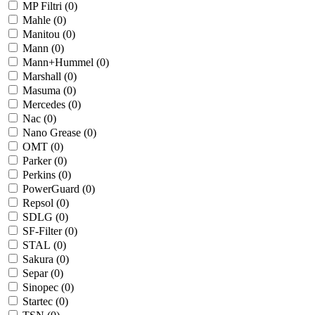
MP Filtri (
0
)
Mahle (
0
)
Manitou (
0
)
Mann (
0
)
Mann+Hummel (
0
)
Marshall (
0
)
Masuma (
0
)
Mercedes (
0
)
Nac (
0
)
Nano Grease (
0
)
OMT (
0
)
Parker (
0
)
Perkins (
0
)
PowerGuard (
0
)
Repsol (
0
)
SDLG (
0
)
SF-Filter (
0
)
STAL (
0
)
Sakura (
0
)
Separ (
0
)
Sinopec (
0
)
Startec (
0
)