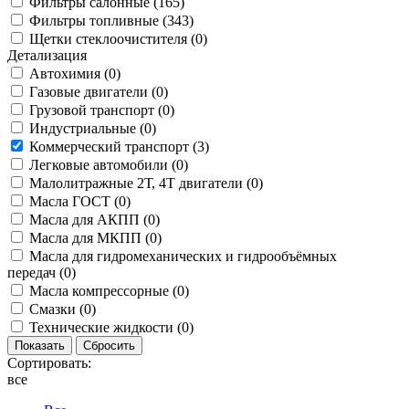
Фильтры салонные (
165
)
Фильтры топливные (
343
)
Щетки стеклоочистителя (
0
)
Детализация
Автохимия (
0
)
Газовые двигатели (
0
)
Грузовой транспорт (
0
)
Индустриальные (
0
)
Коммерческий транспорт (
3
)
Легковые автомобили (
0
)
Малолитражные 2Т, 4Т двигатели (
0
)
Масла ГОСТ (
0
)
Масла для АКПП (
0
)
Масла для МКПП (
0
)
Масла для гидромеханических и гидрообъёмных
передач (
0
)
Масла компрессорные (
0
)
Смазки (
0
)
Технические жидкости (
0
)
Сортировать:
все