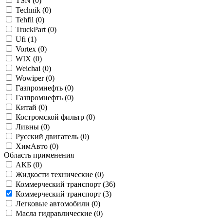
TSN (
0
)
Technik (
0
)
Tehfil (
0
)
TruckPart (
0
)
Ufi (
1
)
Vortex (
0
)
WIX (
0
)
Weichai (
0
)
Wowiper (
0
)
Газпромнефть (
0
)
Газпромнефть (
0
)
Китай (
0
)
Костромской фильтр (
0
)
Ливны (
0
)
Русский двигатель (
0
)
ХимАвто (
0
)
Область применения
АКБ (
0
)
Жидкости технические (
0
)
Коммерческий транспорт (
36
)
Коммерческий транспорт (
3
)
Легковые автомобили (
0
)
Масла гидравлические (
0
)