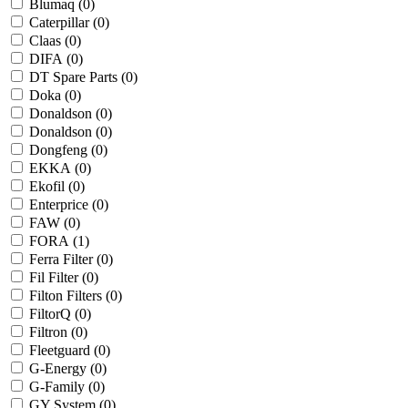
Blumaq (
0
)
Caterpillar (
0
)
Claas (
0
)
DIFA (
0
)
DT Spare Parts (
0
)
Doka (
0
)
Donaldson (
0
)
Donaldson (
0
)
Dongfeng (
0
)
EKKA (
0
)
Ekofil (
0
)
Enterprice (
0
)
FAW (
0
)
FORA (
1
)
Ferra Filter (
0
)
Fil Filter (
0
)
Filton Filters (
0
)
FiltorQ (
0
)
Filtron (
0
)
Fleetguard (
0
)
G-Energy (
0
)
G-Family (
0
)
GY System (
0
)