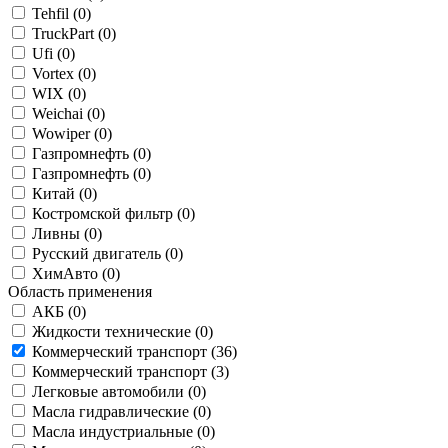
Tehfil (
0
)
TruckPart (
0
)
Ufi (
0
)
Vortex (
0
)
WIX (
0
)
Weichai (
0
)
Wowiper (
0
)
Газпромнефть (
0
)
Газпромнефть (
0
)
Китай (
0
)
Костромской фильтр (
0
)
Ливны (
0
)
Русский двигатель (
0
)
ХимАвто (
0
)
Область применения
АКБ (
0
)
Жидкости технические (
0
)
Коммерческий транспорт (
36
)
Коммерческий транспорт (
3
)
Легковые автомобили (
0
)
Масла гидравлические (
0
)
Масла индустриальные (
0
)