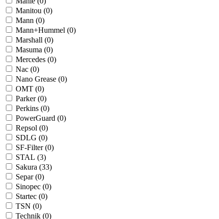
Mahle (
0
)
Manitou (
0
)
Mann (
0
)
Mann+Hummel (
0
)
Marshall (
0
)
Masuma (
0
)
Mercedes (
0
)
Nac (
0
)
Nano Grease (
0
)
OMT (
0
)
Parker (
0
)
Perkins (
0
)
PowerGuard (
0
)
Repsol (
0
)
SDLG (
0
)
SF-Filter (
0
)
STAL (
3
)
Sakura (
33
)
Separ (
0
)
Sinopec (
0
)
Startec (
0
)
TSN (
0
)
Technik (
0
)