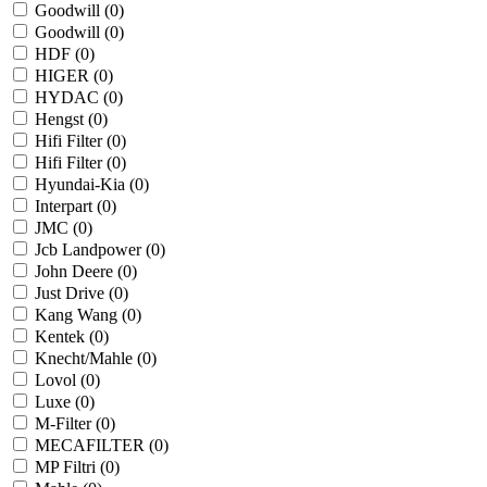
Goodwill (
0
)
Goodwill (
0
)
HDF (
0
)
HIGER (
0
)
HYDAC (
0
)
Hengst (
0
)
Hifi Filter (
0
)
Hifi Filter (
0
)
Hyundai-Kia (
0
)
Interpart (
0
)
JMC (
0
)
Jcb Landpower (
0
)
John Deere (
0
)
Just Drive (
0
)
Kang Wang (
0
)
Kentek (
0
)
Knecht/Mahle (
0
)
Lovol (
0
)
Luxe (
0
)
M-Filter (
0
)
MECAFILTER (
0
)
MP Filtri (
0
)