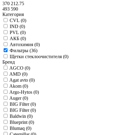
370 212.75
493 590
Категория
CVL (
0
)
IND (
0
)
PVL (
0
)
АКБ (
0
)
Автохимия (
0
)
Фильтры (
36
)
Щетки стеклоочистителя (
0
)
Бренд
AGCO (
0
)
AMD (
0
)
Agat avto (
0
)
Akom (
0
)
Argo-Hytos (
0
)
Auger (
0
)
BIG Filter (
0
)
BIG Filter (
0
)
Baldwin (
0
)
Blueprint (
0
)
Blumaq (
0
)
Caterpillar (
0
)