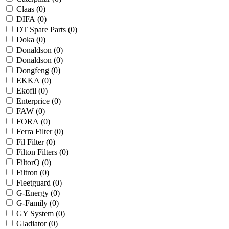
Claas (
0
)
DIFA (
0
)
DT Spare Parts (
0
)
Doka (
0
)
Donaldson (
0
)
Donaldson (
0
)
Dongfeng (
0
)
EKKA (
0
)
Ekofil (
0
)
Enterprice (
0
)
FAW (
0
)
FORA (
0
)
Ferra Filter (
0
)
Fil Filter (
0
)
Filton Filters (
0
)
FiltorQ (
0
)
Filtron (
0
)
Fleetguard (
0
)
G-Energy (
0
)
G-Family (
0
)
GY System (
0
)
Gladiator (
0
)