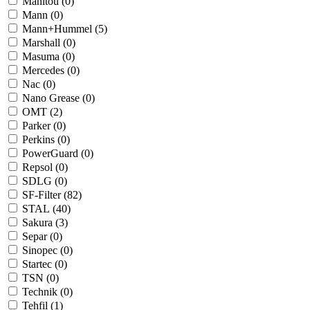
Manitou (
0
)
Mann (
0
)
Mann+Hummel (
5
)
Marshall (
0
)
Masuma (
0
)
Mercedes (
0
)
Nac (
0
)
Nano Grease (
0
)
OMT (
2
)
Parker (
0
)
Perkins (
0
)
PowerGuard (
0
)
Repsol (
0
)
SDLG (
0
)
SF-Filter (
82
)
STAL (
40
)
Sakura (
3
)
Separ (
0
)
Sinopec (
0
)
Startec (
0
)
TSN (
0
)
Technik (
0
)
Tehfil (
1
)