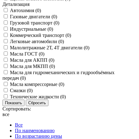
Детализация
Автохимия (
0
)
Газовые двигатели (
0
)
Грузовой транспорт (
0
)
Индустриальные (
0
)
Коммерческий транспорт (
0
)
Легковые автомобили (
0
)
Малолитражные 2Т, 4Т двигатели (
0
)
Масла ГОСТ (
0
)
Масла для АКПП (
0
)
Масла для МКПП (
0
)
Масла для гидромеханических и гидрообъёмных
передач (
0
)
Масла компрессорные (
0
)
Смазки (
0
)
Технические жидкости (
0
)
Сортировать:
все
Все
По наименованию
По возрастанию цены