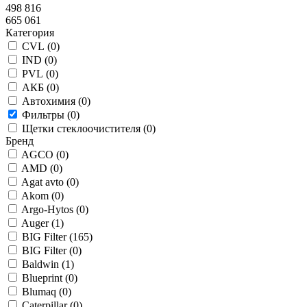
498 816
665 061
Категория
CVL (
0
)
IND (
0
)
PVL (
0
)
АКБ (
0
)
Автохимия (
0
)
Фильтры (
0
)
Щетки стеклоочистителя (
0
)
Бренд
AGCO (
0
)
AMD (
0
)
Agat avto (
0
)
Akom (
0
)
Argo-Hytos (
0
)
Auger (
1
)
BIG Filter (
165
)
BIG Filter (
0
)
Baldwin (
1
)
Blueprint (
0
)
Blumaq (
0
)
Caterpillar (
0
)