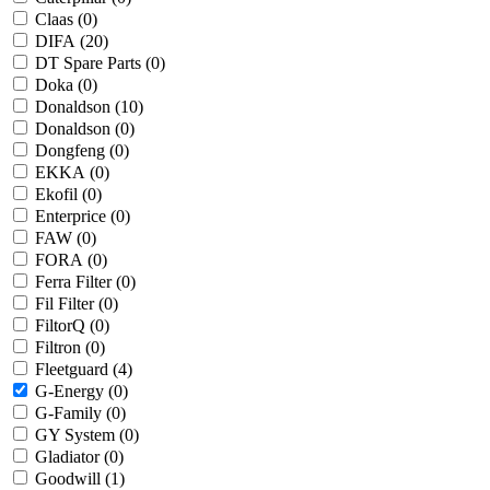
Claas (
0
)
DIFA (
20
)
DT Spare Parts (
0
)
Doka (
0
)
Donaldson (
10
)
Donaldson (
0
)
Dongfeng (
0
)
EKKA (
0
)
Ekofil (
0
)
Enterprice (
0
)
FAW (
0
)
FORA (
0
)
Ferra Filter (
0
)
Fil Filter (
0
)
FiltorQ (
0
)
Filtron (
0
)
Fleetguard (
4
)
G-Energy (
0
)
G-Family (
0
)
GY System (
0
)
Gladiator (
0
)
Goodwill (
1
)