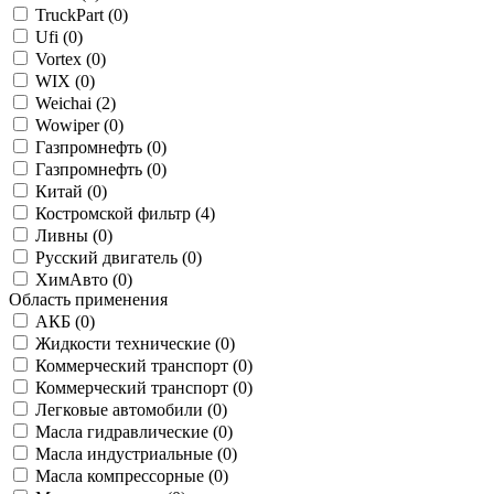
TruckPart (
0
)
Ufi (
0
)
Vortex (
0
)
WIX (
0
)
Weichai (
2
)
Wowiper (
0
)
Газпромнефть (
0
)
Газпромнефть (
0
)
Китай (
0
)
Костромской фильтр (
4
)
Ливны (
0
)
Русский двигатель (
0
)
ХимАвто (
0
)
Область применения
АКБ (
0
)
Жидкости технические (
0
)
Коммерческий транспорт (
0
)
Коммерческий транспорт (
0
)
Легковые автомобили (
0
)
Масла гидравлические (
0
)
Масла индустриальные (
0
)
Масла компрессорные (
0
)