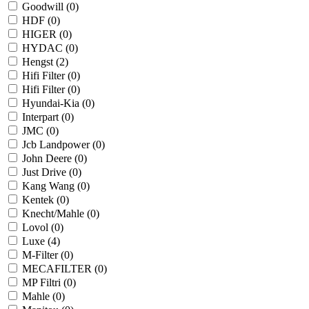
Goodwill (
0
)
HDF (
0
)
HIGER (
0
)
HYDAC (
0
)
Hengst (
2
)
Hifi Filter (
0
)
Hifi Filter (
0
)
Hyundai-Kia (
0
)
Interpart (
0
)
JMC (
0
)
Jcb Landpower (
0
)
John Deere (
0
)
Just Drive (
0
)
Kang Wang (
0
)
Kentek (
0
)
Knecht/Mahle (
0
)
Lovol (
0
)
Luxe (
4
)
M-Filter (
0
)
MECAFILTER (
0
)
MP Filtri (
0
)
Mahle (
0
)