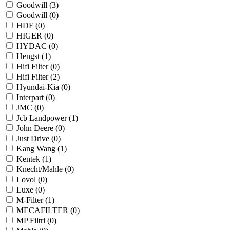
Goodwill (
3
)
Goodwill (
0
)
HDF (
0
)
HIGER (
0
)
HYDAC (
0
)
Hengst (
1
)
Hifi Filter (
0
)
Hifi Filter (
2
)
Hyundai-Kia (
0
)
Interpart (
0
)
JMC (
0
)
Jcb Landpower (
1
)
John Deere (
0
)
Just Drive (
0
)
Kang Wang (
1
)
Kentek (
1
)
Knecht/Mahle (
0
)
Lovol (
0
)
Luxe (
0
)
M-Filter (
1
)
MECAFILTER (
0
)
MP Filtri (
0
)