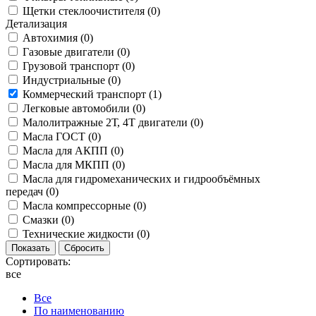
Щетки стеклоочистителя (
0
)
Детализация
Автохимия (
0
)
Газовые двигатели (
0
)
Грузовой транспорт (
0
)
Индустриальные (
0
)
Коммерческий транспорт (
1
)
Легковые автомобили (
0
)
Малолитражные 2Т, 4Т двигатели (
0
)
Масла ГОСТ (
0
)
Масла для АКПП (
0
)
Масла для МКПП (
0
)
Масла для гидромеханических и гидрообъёмных
передач (
0
)
Масла компрессорные (
0
)
Смазки (
0
)
Технические жидкости (
0
)
Сортировать:
все
Все
По наименованию