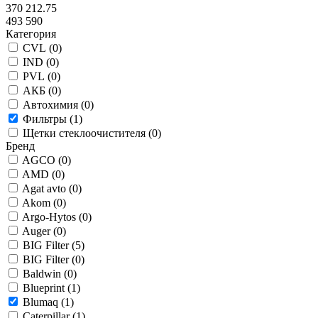
370 212.75
493 590
Категория
CVL (
0
)
IND (
0
)
PVL (
0
)
АКБ (
0
)
Автохимия (
0
)
Фильтры (
1
)
Щетки стеклоочистителя (
0
)
Бренд
AGCO (
0
)
AMD (
0
)
Agat avto (
0
)
Akom (
0
)
Argo-Hytos (
0
)
Auger (
0
)
BIG Filter (
5
)
BIG Filter (
0
)
Baldwin (
0
)
Blueprint (
1
)
Blumaq (
1
)
Caterpillar (
1
)