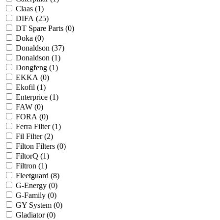
Claas (
1
)
DIFA (
25
)
DT Spare Parts (
0
)
Doka (
0
)
Donaldson (
37
)
Donaldson (
1
)
Dongfeng (
1
)
EKKA (
0
)
Ekofil (
1
)
Enterprice (
1
)
FAW (
0
)
FORA (
0
)
Ferra Filter (
1
)
Fil Filter (
2
)
Filton Filters (
0
)
FiltorQ (
1
)
Filtron (
1
)
Fleetguard (
8
)
G-Energy (
0
)
G-Family (
0
)
GY System (
0
)
Gladiator (
0
)