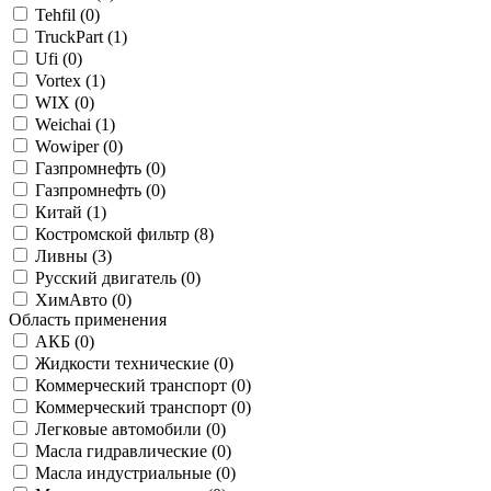
Tehfil (
0
)
TruckPart (
1
)
Ufi (
0
)
Vortex (
1
)
WIX (
0
)
Weichai (
1
)
Wowiper (
0
)
Газпромнефть (
0
)
Газпромнефть (
0
)
Китай (
1
)
Костромской фильтр (
8
)
Ливны (
3
)
Русский двигатель (
0
)
ХимАвто (
0
)
Область применения
АКБ (
0
)
Жидкости технические (
0
)
Коммерческий транспорт (
0
)
Коммерческий транспорт (
0
)
Легковые автомобили (
0
)
Масла гидравлические (
0
)
Масла индустриальные (
0
)