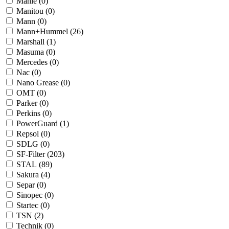
Mahle (
0
)
Manitou (
0
)
Mann (
0
)
Mann+Hummel (
26
)
Marshall (
1
)
Masuma (
0
)
Mercedes (
0
)
Nac (
0
)
Nano Grease (
0
)
OMT (
0
)
Parker (
0
)
Perkins (
0
)
PowerGuard (
1
)
Repsol (
0
)
SDLG (
0
)
SF-Filter (
203
)
STAL (
89
)
Sakura (
4
)
Separ (
0
)
Sinopec (
0
)
Startec (
0
)
TSN (
2
)
Technik (
0
)