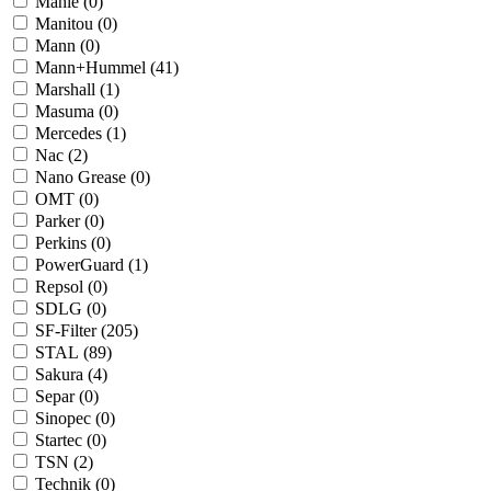
Mahle (
0
)
Manitou (
0
)
Mann (
0
)
Mann+Hummel (
41
)
Marshall (
1
)
Masuma (
0
)
Mercedes (
1
)
Nac (
2
)
Nano Grease (
0
)
OMT (
0
)
Parker (
0
)
Perkins (
0
)
PowerGuard (
1
)
Repsol (
0
)
SDLG (
0
)
SF-Filter (
205
)
STAL (
89
)
Sakura (
4
)
Separ (
0
)
Sinopec (
0
)
Startec (
0
)
TSN (
2
)
Technik (
0
)