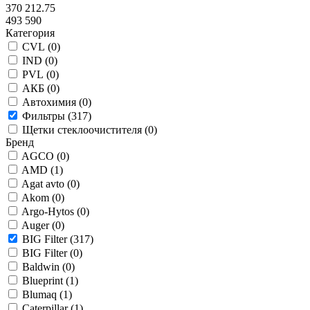
370 212.75
493 590
Категория
CVL (
0
)
IND (
0
)
PVL (
0
)
АКБ (
0
)
Автохимия (
0
)
Фильтры (
317
)
Щетки стеклоочистителя (
0
)
Бренд
AGCO (
0
)
AMD (
1
)
Agat avto (
0
)
Akom (
0
)
Argo-Hytos (
0
)
Auger (
0
)
BIG Filter (
317
)
BIG Filter (
0
)
Baldwin (
0
)
Blueprint (
1
)
Blumaq (
1
)
Caterpillar (
1
)