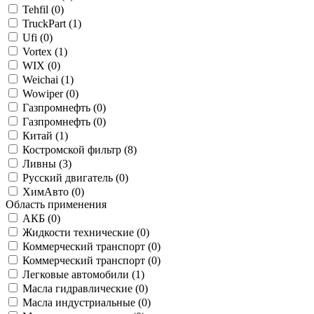
Tehfil (
0
)
TruckPart (
1
)
Ufi (
0
)
Vortex (
1
)
WIX (
0
)
Weichai (
1
)
Wowiper (
0
)
Газпромнефть (
0
)
Газпромнефть (
0
)
Китай (
1
)
Костромской фильтр (
8
)
Ливны (
3
)
Русский двигатель (
0
)
ХимАвто (
0
)
Область применения
АКБ (
0
)
Жидкости технические (
0
)
Коммерческий транспорт (
0
)
Коммерческий транспорт (
0
)
Легковые автомобили (
1
)
Масла гидравлические (
0
)
Масла индустриальные (
0
)