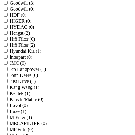
Goodwill (
3
)
Goodwill (
0
)
HDF (
0
)
HIGER (
0
)
HYDAC (
0
)
Hengst (
2
)
Hifi Filter (
0
)
Hifi Filter (
2
)
Hyundai-Kia (
1
)
Interpart (
0
)
JMC (
0
)
Jcb Landpower (
1
)
John Deere (
0
)
Just Drive (
1
)
Kang Wang (
1
)
Kentek (
1
)
Knecht/Mahle (
0
)
Lovol (
0
)
Luxe (
1
)
M-Filter (
1
)
MECAFILTER (
0
)
MP Filtri (
0
)