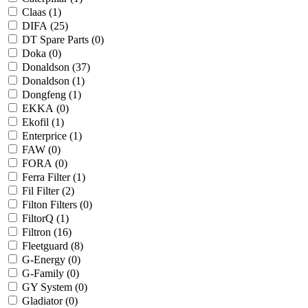
Claas (
1
)
DIFA (
25
)
DT Spare Parts (
0
)
Doka (
0
)
Donaldson (
37
)
Donaldson (
1
)
Dongfeng (
1
)
EKKA (
0
)
Ekofil (
1
)
Enterprice (
1
)
FAW (
0
)
FORA (
0
)
Ferra Filter (
1
)
Fil Filter (
2
)
Filton Filters (
0
)
FiltorQ (
1
)
Filtron (
16
)
Fleetguard (
8
)
G-Energy (
0
)
G-Family (
0
)
GY System (
0
)
Gladiator (
0
)