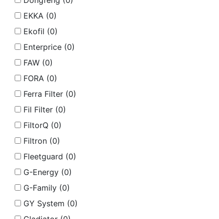
Dongfeng (
0
)
EKKA (
0
)
Ekofil (
0
)
Enterprice (
0
)
FAW (
0
)
FORA (
0
)
Ferra Filter (
0
)
Fil Filter (
0
)
FiltorQ (
0
)
Filtron (
0
)
Fleetguard (
0
)
G-Energy (
0
)
G-Family (
0
)
GY System (
0
)