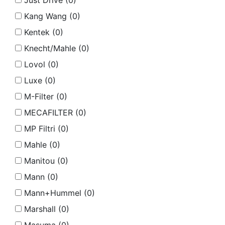
Just Drive (
0
)
Kang Wang (
0
)
Kentek (
0
)
Knecht/Mahle (
0
)
Lovol (
0
)
Luxe (
0
)
M-Filter (
0
)
MECAFILTER (
0
)
MP Filtri (
0
)
Mahle (
0
)
Manitou (
0
)
Mann (
0
)
Mann+Hummel (
0
)
Marshall (
0
)