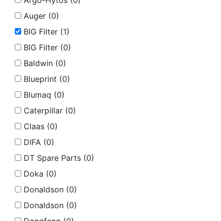
Argo-Hytos (
0
)
Auger (
0
)
BIG Filter (
1
)
BIG Filter (
0
)
Baldwin (
0
)
Blueprint (
0
)
Blumaq (
0
)
Caterpillar (
0
)
Claas (
0
)
DIFA (
0
)
DT Spare Parts (
0
)
Doka (
0
)
Donaldson (
0
)
Donaldson (
0
)