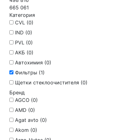
498 816
665 061
Категория
CVL (
0
)
IND (
0
)
PVL (
0
)
АКБ (
0
)
Автохимия (
0
)
Фильтры (
1
)
Щетки стеклоочистителя (
0
)
Бренд
AGCO (
0
)
AMD (
0
)
Agat avto (
0
)
Akom (
0
)