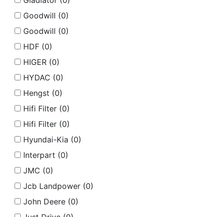
Gladiator (
0
)
Goodwill (
0
)
Goodwill (
0
)
HDF (
0
)
HIGER (
0
)
HYDAC (
0
)
Hengst (
0
)
Hifi Filter (
0
)
Hifi Filter (
0
)
Hyundai-Kia (
0
)
Interpart (
0
)
JMC (
0
)
Jcb Landpower (
0
)
John Deere (
0
)