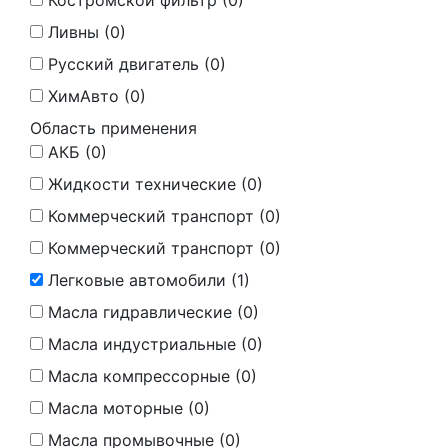
Костромской фильтр (
0
)
Ливны (
0
)
Русский двигатель (
0
)
ХимАвто (
0
)
Область применения
АКБ (
0
)
Жидкости технические (
0
)
Коммерческий транспорт (
0
)
Коммерческий транспорт (
0
)
Легковые автомобили (
1
)
Масла гидравлические (
0
)
Масла индустриальные (
0
)
Масла компрессорные (
0
)
Масла моторные (
0
)
Масла промывочные (
0
)