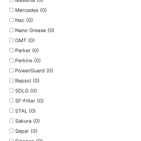
Masuma (
0
)
Mercedes (
0
)
Nac (
0
)
Nano Grease (
0
)
OMT (
0
)
Parker (
0
)
Perkins (
0
)
PowerGuard (
0
)
Repsol (
0
)
SDLG (
0
)
SF-Filter (
0
)
STAL (
0
)
Sakura (
0
)
Separ (
0
)