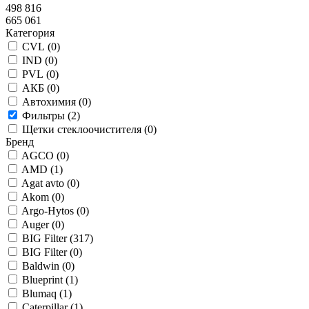
498 816
665 061
Категория
CVL (
0
)
IND (
0
)
PVL (
0
)
АКБ (
0
)
Автохимия (
0
)
Фильтры (
2
)
Щетки стеклоочистителя (
0
)
Бренд
AGCO (
0
)
AMD (
1
)
Agat avto (
0
)
Akom (
0
)
Argo-Hytos (
0
)
Auger (
0
)
BIG Filter (
317
)
BIG Filter (
0
)
Baldwin (
0
)
Blueprint (
1
)
Blumaq (
1
)
Caterpillar (
1
)