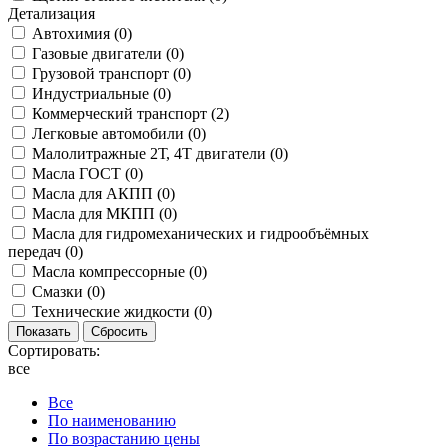
Детализация
Автохимия (
0
)
Газовые двигатели (
0
)
Грузовой транспорт (
0
)
Индустриальные (
0
)
Коммерческий транспорт (
2
)
Легковые автомобили (
0
)
Малолитражные 2Т, 4Т двигатели (
0
)
Масла ГОСТ (
0
)
Масла для АКПП (
0
)
Масла для МКПП (
0
)
Масла для гидромеханических и гидрообъёмных
передач (
0
)
Масла компрессорные (
0
)
Смазки (
0
)
Технические жидкости (
0
)
Сортировать:
все
Все
По наименованию
По возрастанию цены