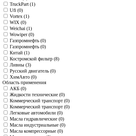
TruckPart (
1
)
Ufi (
0
)
Vortex (
1
)
WIX (
0
)
Weichai (
1
)
Wowiper (
0
)
Газпромнефть (
0
)
Газпромнефть (
0
)
Китай (
1
)
Костромской фильтр (
8
)
Ливны (
3
)
Русский двигатель (
0
)
ХимАвто (
0
)
Область применения
АКБ (
0
)
Жидкости технические (
0
)
Коммерческий транспорт (
0
)
Коммерческий транспорт (
0
)
Легковые автомобили (
0
)
Масла гидравлические (
0
)
Масла индустриальные (
0
)
Масла компрессорные (
0
)