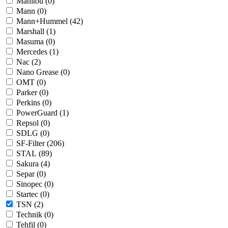
Manitou (
0
)
Mann (
0
)
Mann+Hummel (
42
)
Marshall (
1
)
Masuma (
0
)
Mercedes (
1
)
Nac (
2
)
Nano Grease (
0
)
OMT (
0
)
Parker (
0
)
Perkins (
0
)
PowerGuard (
1
)
Repsol (
0
)
SDLG (
0
)
SF-Filter (
206
)
STAL (
89
)
Sakura (
4
)
Separ (
0
)
Sinopec (
0
)
Startec (
0
)
TSN (
2
)
Technik (
0
)
Tehfil (
0
)