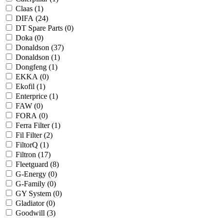
Claas (
1
)
DIFA (
24
)
DT Spare Parts (
0
)
Doka (
0
)
Donaldson (
37
)
Donaldson (
1
)
Dongfeng (
1
)
EKKA (
0
)
Ekofil (
1
)
Enterprice (
1
)
FAW (
0
)
FORA (
0
)
Ferra Filter (
1
)
Fil Filter (
2
)
FiltorQ (
1
)
Filtron (
17
)
Fleetguard (
8
)
G-Energy (
0
)
G-Family (
0
)
GY System (
0
)
Gladiator (
0
)
Goodwill (
3
)