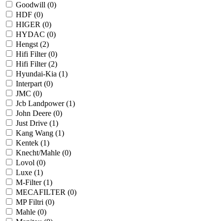
Goodwill (
0
)
HDF (
0
)
HIGER (
0
)
HYDAC (
0
)
Hengst (
2
)
Hifi Filter (
0
)
Hifi Filter (
2
)
Hyundai-Kia (
1
)
Interpart (
0
)
JMC (
0
)
Jcb Landpower (
1
)
John Deere (
0
)
Just Drive (
1
)
Kang Wang (
1
)
Kentek (
1
)
Knecht/Mahle (
0
)
Lovol (
0
)
Luxe (
1
)
M-Filter (
1
)
MECAFILTER (
0
)
MP Filtri (
0
)
Mahle (
0
)