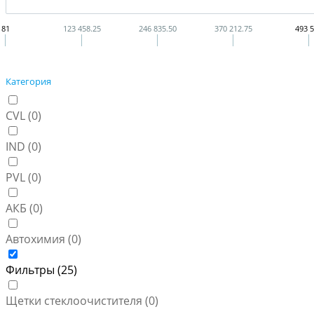
81
123 458.25
246 835.50
370 212.75
493 
Категория
CVL (
0
)
IND (
0
)
PVL (
0
)
АКБ (
0
)
Автохимия (
0
)
Фильтры (
25
)
Щетки стеклоочистителя (
0
)