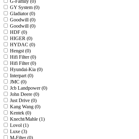
G-Family (
0
)
GY System (
0
)
Gladiator (
0
)
Goodwill (
0
)
Goodwill (
0
)
HDF (
0
)
HIGER (
0
)
HYDAC (
0
)
Hengst (
0
)
Hifi Filter (
0
)
Hifi Filter (
0
)
Hyundai-Kia (
0
)
Interpart (
0
)
JMC (
0
)
Jcb Landpower (
0
)
John Deere (
0
)
Just Drive (
0
)
Kang Wang (
0
)
Kentek (
0
)
Knecht/Mahle (
1
)
Lovol (
1
)
Luxe (
3
)
M-Filter (
0
)