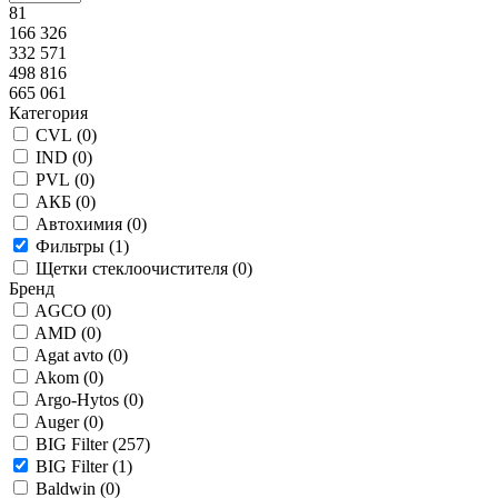
81
166 326
332 571
498 816
665 061
Категория
CVL (
0
)
IND (
0
)
PVL (
0
)
АКБ (
0
)
Автохимия (
0
)
Фильтры (
1
)
Щетки стеклоочистителя (
0
)
Бренд
AGCO (
0
)
AMD (
0
)
Agat avto (
0
)
Akom (
0
)
Argo-Hytos (
0
)
Auger (
0
)
BIG Filter (
257
)
BIG Filter (
1
)
Baldwin (
0
)