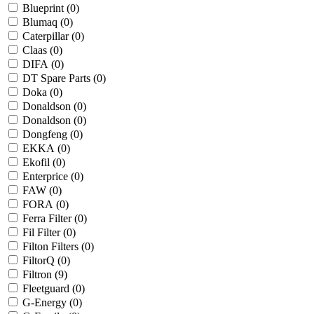
Blueprint (
0
)
Blumaq (
0
)
Caterpillar (
0
)
Claas (
0
)
DIFA (
0
)
DT Spare Parts (
0
)
Doka (
0
)
Donaldson (
0
)
Donaldson (
0
)
Dongfeng (
0
)
EKKA (
0
)
Ekofil (
0
)
Enterprice (
0
)
FAW (
0
)
FORA (
0
)
Ferra Filter (
0
)
Fil Filter (
0
)
Filton Filters (
0
)
FiltorQ (
0
)
Filtron (
9
)
Fleetguard (
0
)
G-Energy (
0
)