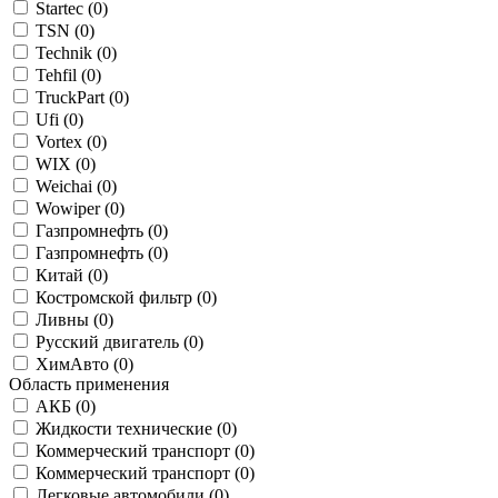
Startec (
0
)
TSN (
0
)
Technik (
0
)
Tehfil (
0
)
TruckPart (
0
)
Ufi (
0
)
Vortex (
0
)
WIX (
0
)
Weichai (
0
)
Wowiper (
0
)
Газпромнефть (
0
)
Газпромнефть (
0
)
Китай (
0
)
Костромской фильтр (
0
)
Ливны (
0
)
Русский двигатель (
0
)
ХимАвто (
0
)
Область применения
АКБ (
0
)
Жидкости технические (
0
)
Коммерческий транспорт (
0
)
Коммерческий транспорт (
0
)
Легковые автомобили (
0
)