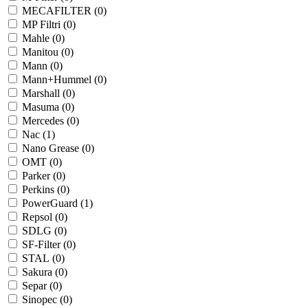
MECAFILTER (
0
)
MP Filtri (
0
)
Mahle (
0
)
Manitou (
0
)
Mann (
0
)
Mann+Hummel (
0
)
Marshall (
0
)
Masuma (
0
)
Mercedes (
0
)
Nac (
1
)
Nano Grease (
0
)
OMT (
0
)
Parker (
0
)
Perkins (
0
)
PowerGuard (
1
)
Repsol (
0
)
SDLG (
0
)
SF-Filter (
0
)
STAL (
0
)
Sakura (
0
)
Separ (
0
)
Sinopec (
0
)