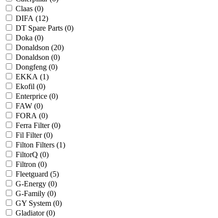
Claas (
0
)
DIFA (
12
)
DT Spare Parts (
0
)
Doka (
0
)
Donaldson (
20
)
Donaldson (
0
)
Dongfeng (
0
)
EKKA (
1
)
Ekofil (
0
)
Enterprice (
0
)
FAW (
0
)
FORA (
0
)
Ferra Filter (
0
)
Fil Filter (
0
)
Filton Filters (
1
)
FiltorQ (
0
)
Filtron (
0
)
Fleetguard (
5
)
G-Energy (
0
)
G-Family (
0
)
GY System (
0
)
Gladiator (
0
)