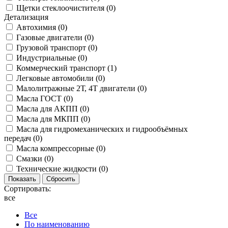
Щетки стеклоочистителя (
0
)
Детализация
Автохимия (
0
)
Газовые двигатели (
0
)
Грузовой транспорт (
0
)
Индустриальные (
0
)
Коммерческий транспорт (
1
)
Легковые автомобили (
0
)
Малолитражные 2Т, 4Т двигатели (
0
)
Масла ГОСТ (
0
)
Масла для АКПП (
0
)
Масла для МКПП (
0
)
Масла для гидромеханических и гидрообъёмных
передач (
0
)
Масла компрессорные (
0
)
Смазки (
0
)
Технические жидкости (
0
)
Сортировать:
все
Все
По наименованию