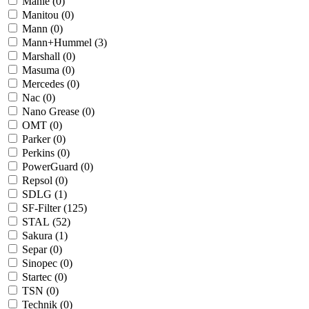
Mahle (
0
)
Manitou (
0
)
Mann (
0
)
Mann+Hummel (
3
)
Marshall (
0
)
Masuma (
0
)
Mercedes (
0
)
Nac (
0
)
Nano Grease (
0
)
OMT (
0
)
Parker (
0
)
Perkins (
0
)
PowerGuard (
0
)
Repsol (
0
)
SDLG (
1
)
SF-Filter (
125
)
STAL (
52
)
Sakura (
1
)
Separ (
0
)
Sinopec (
0
)
Startec (
0
)
TSN (
0
)
Technik (
0
)