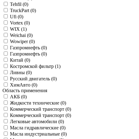
Tehfil (
0
)
TruckPart (
0
)
Ufi (
0
)
Vortex (
0
)
WIX (
1
)
Weichai (
0
)
Wowiper (
0
)
Газпромнефть (
0
)
Газпромнефть (
0
)
Китай (
0
)
Костромской фильтр (
1
)
Ливны (
0
)
Русский двигатель (
0
)
ХимАвто (
0
)
Область применения
АКБ (
0
)
Жидкости технические (
0
)
Коммерческий транспорт (
0
)
Коммерческий транспорт (
0
)
Легковые автомобили (
0
)
Масла гидравлические (
0
)
Масла индустриальные (
0
)