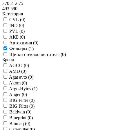
370 212.75
493 590
Категория
CVL (
0
)
IND (
0
)
PVL (
0
)
АКБ (
0
)
Автохимия (
0
)
Фильтры (
1
)
Щетки стеклоочистителя (
0
)
Бренд
AGCO (
0
)
AMD (
0
)
Agat avto (
0
)
Akom (
0
)
Argo-Hytos (
1
)
Auger (
0
)
BIG Filter (
0
)
BIG Filter (
0
)
Baldwin (
0
)
Blueprint (
0
)
Blumaq (
0
)
Caterpillar (
0
)