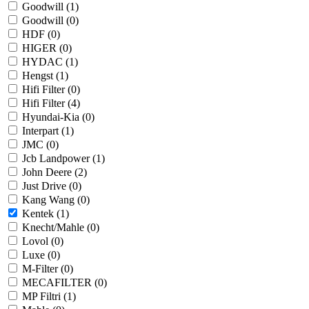
Goodwill (
1
)
Goodwill (
0
)
HDF (
0
)
HIGER (
0
)
HYDAC (
1
)
Hengst (
1
)
Hifi Filter (
0
)
Hifi Filter (
4
)
Hyundai-Kia (
0
)
Interpart (
1
)
JMC (
0
)
Jcb Landpower (
1
)
John Deere (
2
)
Just Drive (
0
)
Kang Wang (
0
)
Kentek (
1
)
Knecht/Mahle (
0
)
Lovol (
0
)
Luxe (
0
)
M-Filter (
0
)
MECAFILTER (
0
)
MP Filtri (
1
)