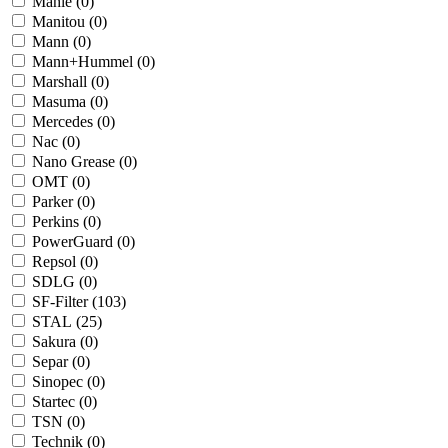
Mahle (
0
)
Manitou (
0
)
Mann (
0
)
Mann+Hummel (
0
)
Marshall (
0
)
Masuma (
0
)
Mercedes (
0
)
Nac (
0
)
Nano Grease (
0
)
OMT (
0
)
Parker (
0
)
Perkins (
0
)
PowerGuard (
0
)
Repsol (
0
)
SDLG (
0
)
SF-Filter (
103
)
STAL (
25
)
Sakura (
0
)
Separ (
0
)
Sinopec (
0
)
Startec (
0
)
TSN (
0
)
Technik (
0
)