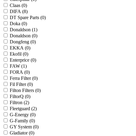
Claas (
0
)
DIFA (
8
)
DT Spare Parts (
0
)
Doka (
0
)
Donaldson (
1
)
Donaldson (
0
)
Dongfeng (
0
)
EKKA (
0
)
Ekofil (
0
)
Enterprice (
0
)
FAW (
1
)
FORA (
0
)
Ferra Filter (
0
)
Fil Filter (
0
)
Filton Filters (
0
)
FiltorQ (
0
)
Filtron (
2
)
Fleetguard (
2
)
G-Energy (
0
)
G-Family (
0
)
GY System (
0
)
Gladiator (
0
)