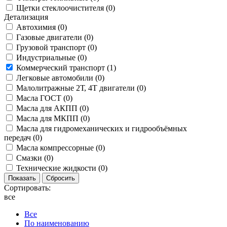
Щетки стеклоочистителя (
0
)
Детализация
Автохимия (
0
)
Газовые двигатели (
0
)
Грузовой транспорт (
0
)
Индустриальные (
0
)
Коммерческий транспорт (
1
)
Легковые автомобили (
0
)
Малолитражные 2Т, 4Т двигатели (
0
)
Масла ГОСТ (
0
)
Масла для АКПП (
0
)
Масла для МКПП (
0
)
Масла для гидромеханических и гидрообъёмных
передач (
0
)
Масла компрессорные (
0
)
Смазки (
0
)
Технические жидкости (
0
)
Сортировать:
все
Все
По наименованию