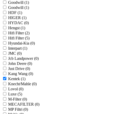
Goodwill (
1
)
Goodwill (
1
)
HDF (
1
)
HIGER (
1
)
HYDAC (
0
)
Hengst (
1
)
Hifi Filter (
2
)
Hifi Filter (
5
)
Hyundai-Kia (
0
)
Interpart (
1
)
JMC (
0
)
Jcb Landpower (
0
)
John Deere (
0
)
Just Drive (
0
)
Kang Wang (
0
)
Kentek (
1
)
Knecht/Mahle (
0
)
Lovol (
0
)
Luxe (
5
)
M-Filter (
0
)
MECAFILTER (
0
)
MP Filtri (
0
)