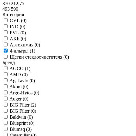
370 212.75
493 590
Категория
CVL (
0
)
IND (
0
)
PVL (
0
)
АКБ (
0
)
Автохимия (
0
)
Фильтры (
1
)
Щетки стеклоочистителя (
0
)
Бренд
AGCO (
1
)
AMD (
0
)
Agat avto (
0
)
Akom (
0
)
Argo-Hytos (
0
)
Auger (
0
)
BIG Filter (
2
)
BIG Filter (
0
)
Baldwin (
0
)
Blueprint (
0
)
Blumaq (
0
)
Caterpillar (
0
)