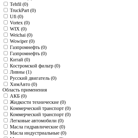
Tehfil (
0
)
TruckPart (
0
)
Ufi (
0
)
Vortex (
0
)
WIX (
0
)
Weichai (
0
)
Wowiper (
0
)
Газпромнефть (
0
)
Газпромнефть (
0
)
Китай (
0
)
Костромской фильтр (
0
)
Ливны (
1
)
Русский двигатель (
0
)
ХимАвто (
0
)
Область применения
АКБ (
0
)
Жидкости технические (
0
)
Коммерческий транспорт (
0
)
Коммерческий транспорт (
0
)
Легковые автомобили (
0
)
Масла гидравлические (
0
)
Масла индустриальные (
0
)