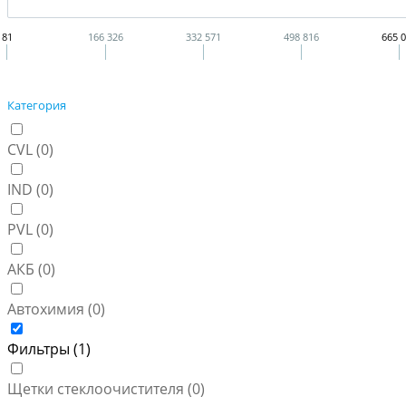
81
166 326
332 571
498 816
665 
Категория
CVL (
0
)
IND (
0
)
PVL (
0
)
АКБ (
0
)
Автохимия (
0
)
Фильтры (
1
)
Щетки стеклоочистителя (
0
)