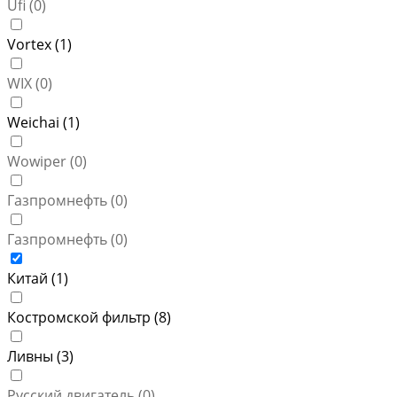
Ufi (
0
)
Vortex (
1
)
WIX (
0
)
Weichai (
1
)
Wowiper (
0
)
Газпромнефть (
0
)
Газпромнефть (
0
)
Китай (
1
)
Костромской фильтр (
8
)
Ливны (
3
)
Русский двигатель (
0
)