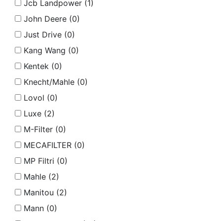
Jcb Landpower (
1
)
John Deere (
0
)
Just Drive (
0
)
Kang Wang (
0
)
Kentek (
0
)
Knecht/Mahle (
0
)
Lovol (
0
)
Luxe (
2
)
M-Filter (
0
)
MECAFILTER (
0
)
MP Filtri (
0
)
Mahle (
2
)
Manitou (
2
)
Mann (
0
)