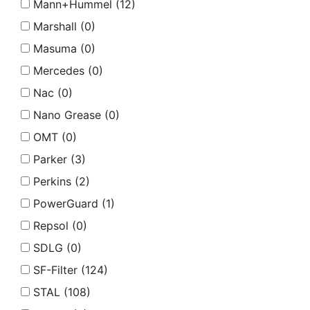
Mann+Hummel (
12
)
Marshall (
0
)
Masuma (
0
)
Mercedes (
0
)
Nac (
0
)
Nano Grease (
0
)
OMT (
0
)
Parker (
3
)
Perkins (
2
)
PowerGuard (
1
)
Repsol (
0
)
SDLG (
0
)
SF-Filter (
124
)
STAL (
108
)