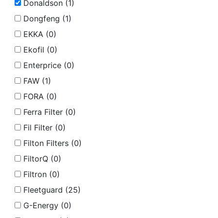
Donaldson (
1
)
Dongfeng (
1
)
EKKA (
0
)
Ekofil (
0
)
Enterprice (
0
)
FAW (
1
)
FORA (
0
)
Ferra Filter (
0
)
Fil Filter (
0
)
Filton Filters (
0
)
FiltorQ (
0
)
Filtron (
0
)
Fleetguard (
25
)
G-Energy (
0
)