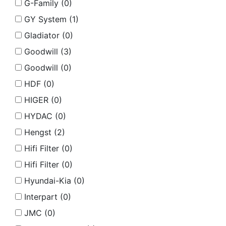
G-Family (
0
)
GY System (
1
)
Gladiator (
0
)
Goodwill (
3
)
Goodwill (
0
)
HDF (
0
)
HIGER (
0
)
HYDAC (
0
)
Hengst (
2
)
Hifi Filter (
0
)
Hifi Filter (
0
)
Hyundai-Kia (
0
)
Interpart (
0
)
JMC (
0
)