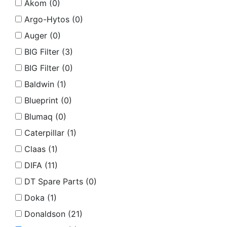
Akom (
0
)
Argo-Hytos (
0
)
Auger (
0
)
BIG Filter (
3
)
BIG Filter (
0
)
Baldwin (
1
)
Blueprint (
0
)
Blumaq (
0
)
Caterpillar (
1
)
Claas (
1
)
DIFA (
11
)
DT Spare Parts (
0
)
Doka (
1
)
Donaldson (
21
)