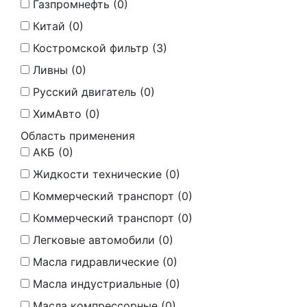
Газпромнефть (
0
)
Китай (
0
)
Костромской фильтр (
3
)
Ливны (
0
)
Русский двигатель (
0
)
ХимАвто (
0
)
Область применения
АКБ (
0
)
Жидкости технические (
0
)
Коммерческий транспорт (
0
)
Коммерческий транспорт (
0
)
Легковые автомобили (
0
)
Масла гидравлические (
0
)
Масла индустриальные (
0
)
Масла компрессорные (
0
)