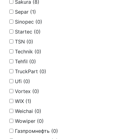
Sakura (
8
)
Separ (
1
)
Sinopec (
0
)
Startec (
0
)
TSN (
0
)
Technik (
0
)
Tehfil (
0
)
TruckPart (
0
)
Ufi (
0
)
Vortex (
0
)
WIX (
1
)
Weichai (
0
)
Wowiper (
0
)
Газпромнефть (
0
)