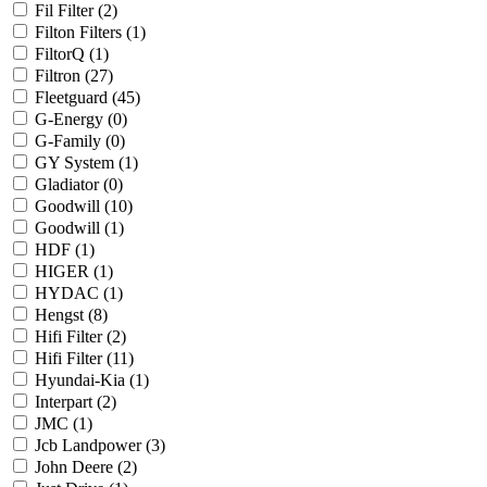
Fil Filter (
2
)
Filton Filters (
1
)
FiltorQ (
1
)
Filtron (
27
)
Fleetguard (
45
)
G-Energy (
0
)
G-Family (
0
)
GY System (
1
)
Gladiator (
0
)
Goodwill (
10
)
Goodwill (
1
)
HDF (
1
)
HIGER (
1
)
HYDAC (
1
)
Hengst (
8
)
Hifi Filter (
2
)
Hifi Filter (
11
)
Hyundai-Kia (
1
)
Interpart (
2
)
JMC (
1
)
Jcb Landpower (
3
)
John Deere (
2
)