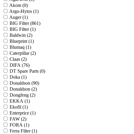
Akom (
0
)
Argo-Hytos (
1
)
Auger (
1
)
BIG Filter (
861
)
BIG Filter (
1
)
Baldwin (
2
)
Blueprint (
1
)
Blumaq (
1
)
Caterpillar (
2
)
Claas (
2
)
DIFA (
76
)
DT Spare Parts (
0
)
Doka (
1
)
Donaldson (
90
)
Donaldson (
2
)
Dongfeng (
2
)
EKKA (
1
)
Ekofil (
1
)
Enterprice (
1
)
FAW (
2
)
FORA (
1
)
Ferra Filter (
1
)