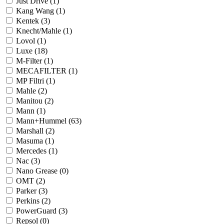
Just Drive (
1
)
Kang Wang (
1
)
Kentek (
3
)
Knecht/Mahle (
1
)
Lovol (
1
)
Luxe (
18
)
M-Filter (
1
)
MECAFILTER (
1
)
MP Filtri (
1
)
Mahle (
2
)
Manitou (
2
)
Mann (
1
)
Mann+Hummel (
63
)
Marshall (
2
)
Masuma (
1
)
Mercedes (
1
)
Nac (
3
)
Nano Grease (
0
)
OMT (
2
)
Parker (
3
)
Perkins (
2
)
PowerGuard (
3
)
Repsol (
0
)