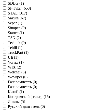
SDLG (
1
)
SF-Filter (
653
)
STAL (
317
)
Sakura (
67
)
Separ (
1
)
Sinopec (
0
)
Startec (
1
)
TSN (
2
)
Technik (
0
)
Tehfil (
1
)
TruckPart (
1
)
Ufi (
1
)
Vortex (
1
)
WIX (
2
)
Weichai (
3
)
Wowiper (
0
)
Газпромнефть (
0
)
Газпромнефть (
0
)
Китай (
1
)
Костромской фильтр (
16
)
Ливны (
5
)
Русский двигатель (
0
)