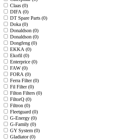
Claas (
0
)
DIFA (
0
)
DT Spare Parts (
0
)
Doka (
0
)
Donaldson (
0
)
Donaldson (
0
)
Dongfeng (
0
)
EKKA (
0
)
Ekofil (
0
)
Enterprice (
0
)
FAW (
0
)
FORA (
0
)
Ferra Filter (
0
)
Fil Filter (
0
)
Filton Filters (
0
)
FiltorQ (
0
)
Filtron (
0
)
Fleetguard (
0
)
G-Energy (
0
)
G-Family (
0
)
GY System (
0
)
Gladiator (
0
)