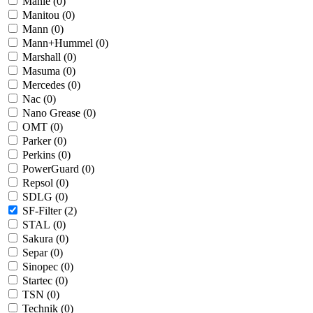
Mahle (
0
)
Manitou (
0
)
Mann (
0
)
Mann+Hummel (
0
)
Marshall (
0
)
Masuma (
0
)
Mercedes (
0
)
Nac (
0
)
Nano Grease (
0
)
OMT (
0
)
Parker (
0
)
Perkins (
0
)
PowerGuard (
0
)
Repsol (
0
)
SDLG (
0
)
SF-Filter (
2
)
STAL (
0
)
Sakura (
0
)
Separ (
0
)
Sinopec (
0
)
Startec (
0
)
TSN (
0
)
Technik (
0
)