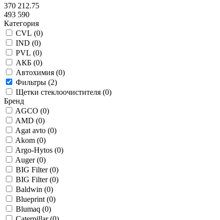
370 212.75
493 590
Категория
CVL (
0
)
IND (
0
)
PVL (
0
)
АКБ (
0
)
Автохимия (
0
)
Фильтры (
2
)
Щетки стеклоочистителя (
0
)
Бренд
AGCO (
0
)
AMD (
0
)
Agat avto (
0
)
Akom (
0
)
Argo-Hytos (
0
)
Auger (
0
)
BIG Filter (
0
)
BIG Filter (
0
)
Baldwin (
0
)
Blueprint (
0
)
Blumaq (
0
)
Caterpillar (
0
)