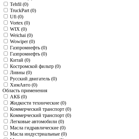
Tehfil (
0
)
TruckPart (
0
)
Ufi (
0
)
Vortex (
0
)
WIX (
0
)
Weichai (
0
)
Wowiper (
0
)
Газпромнефть (
0
)
Газпромнефть (
0
)
Китай (
0
)
Костромской фильтр (
0
)
Ливны (
0
)
Русский двигатель (
0
)
ХимАвто (
0
)
Область применения
АКБ (
0
)
Жидкости технические (
0
)
Коммерческий транспорт (
0
)
Коммерческий транспорт (
0
)
Легковые автомобили (
0
)
Масла гидравлические (
0
)
Масла индустриальные (
0
)