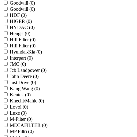
Goodwill (
0
)
Goodwill (
0
)
HDF (
0
)
HIGER (
0
)
HYDAC (
0
)
Hengst (
0
)
Hifi Filter (
0
)
Hifi Filter (
0
)
Hyundai-Kia (
0
)
Interpart (
0
)
JMC (
0
)
Jcb Landpower (
0
)
John Deere (
0
)
Just Drive (
0
)
Kang Wang (
0
)
Kentek (
0
)
Knecht/Mahle (
0
)
Lovol (
0
)
Luxe (
0
)
M-Filter (
0
)
MECAFILTER (
0
)
MP Filtri (
0
)