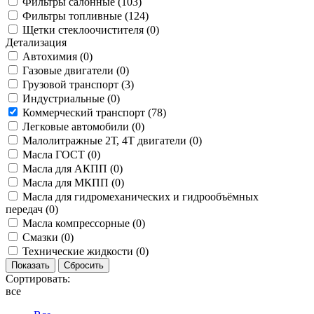
Фильтры салонные (
103
)
Фильтры топливные (
124
)
Щетки стеклоочистителя (
0
)
Детализация
Автохимия (
0
)
Газовые двигатели (
0
)
Грузовой транспорт (
3
)
Индустриальные (
0
)
Коммерческий транспорт (
78
)
Легковые автомобили (
0
)
Малолитражные 2Т, 4Т двигатели (
0
)
Масла ГОСТ (
0
)
Масла для АКПП (
0
)
Масла для МКПП (
0
)
Масла для гидромеханических и гидрообъёмных
передач (
0
)
Масла компрессорные (
0
)
Смазки (
0
)
Технические жидкости (
0
)
Сортировать:
все