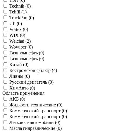
TSN (
0
)
Technik (
0
)
Tehfil (
1
)
TruckPart (
0
)
Ufi (
0
)
Vortex (
0
)
WIX (
0
)
Weichai (
2
)
Wowiper (
0
)
Газпромнефть (
0
)
Газпромнефть (
0
)
Китай (
0
)
Костромской фильтр (
4
)
Ливны (
0
)
Русский двигатель (
0
)
ХимАвто (
0
)
Область применения
АКБ (
0
)
Жидкости технические (
0
)
Коммерческий транспорт (
0
)
Коммерческий транспорт (
0
)
Легковые автомобили (
0
)
Масла гидравлические (
0
)