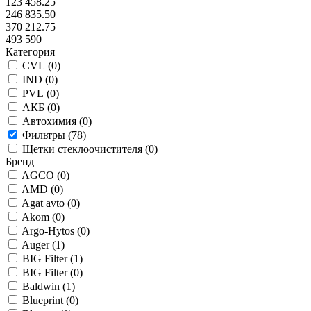
123 458.25
246 835.50
370 212.75
493 590
Категория
CVL (
0
)
IND (
0
)
PVL (
0
)
АКБ (
0
)
Автохимия (
0
)
Фильтры (
78
)
Щетки стеклоочистителя (
0
)
Бренд
AGCO (
0
)
AMD (
0
)
Agat avto (
0
)
Akom (
0
)
Argo-Hytos (
0
)
Auger (
1
)
BIG Filter (
1
)
BIG Filter (
0
)
Baldwin (
1
)
Blueprint (
0
)