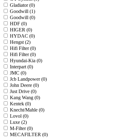
Gladiator (
0
)
Goodwill (
1
)
Goodwill (
0
)
HDF (
0
)
HIGER (
0
)
HYDAC (
0
)
Hengst (
2
)
Hifi Filter (
0
)
Hifi Filter (
0
)
Hyundai-Kia (
0
)
Interpart (
0
)
JMC (
0
)
Jcb Landpower (
0
)
John Deere (
0
)
Just Drive (
0
)
Kang Wang (
0
)
Kentek (
0
)
Knecht/Mahle (
0
)
Lovol (
0
)
Luxe (
2
)
M-Filter (
0
)
MECAFILTER (
0
)