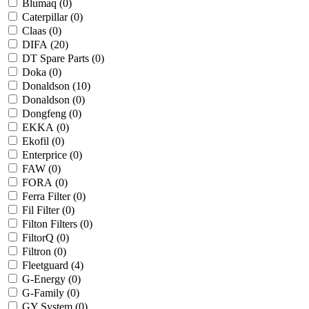
Blumaq (
0
)
Caterpillar (
0
)
Claas (
0
)
DIFA (
20
)
DT Spare Parts (
0
)
Doka (
0
)
Donaldson (
10
)
Donaldson (
0
)
Dongfeng (
0
)
EKKA (
0
)
Ekofil (
0
)
Enterprice (
0
)
FAW (
0
)
FORA (
0
)
Ferra Filter (
0
)
Fil Filter (
0
)
Filton Filters (
0
)
FiltorQ (
0
)
Filtron (
0
)
Fleetguard (
4
)
G-Energy (
0
)
G-Family (
0
)
GY System (
0
)