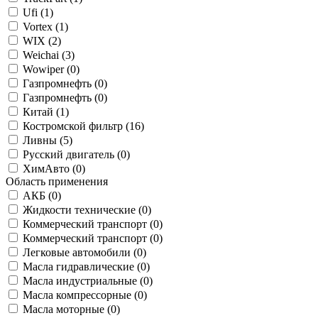
Ufi (
1
)
Vortex (
1
)
WIX (
2
)
Weichai (
3
)
Wowiper (
0
)
Газпромнефть (
0
)
Газпромнефть (
0
)
Китай (
1
)
Костромской фильтр (
16
)
Ливны (
5
)
Русский двигатель (
0
)
ХимАвто (
0
)
Область применения
АКБ (
0
)
Жидкости технические (
0
)
Коммерческий транспорт (
0
)
Коммерческий транспорт (
0
)
Легковые автомобили (
0
)
Масла гидравлические (
0
)
Масла индустриальные (
0
)
Масла компрессорные (
0
)
Масла моторные (
0
)