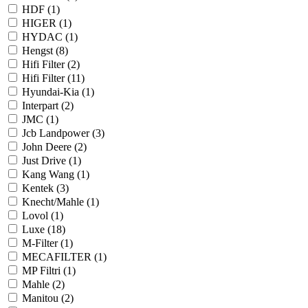
HDF (
1
)
HIGER (
1
)
HYDAC (
1
)
Hengst (
8
)
Hifi Filter (
2
)
Hifi Filter (
11
)
Hyundai-Kia (
1
)
Interpart (
2
)
JMC (
1
)
Jcb Landpower (
3
)
John Deere (
2
)
Just Drive (
1
)
Kang Wang (
1
)
Kentek (
3
)
Knecht/Mahle (
1
)
Lovol (
1
)
Luxe (
18
)
M-Filter (
1
)
MECAFILTER (
1
)
MP Filtri (
1
)
Mahle (
2
)
Manitou (
2
)