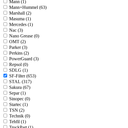
Mann (
1
)
Mann+Hummel (
63
)
Marshall (
2
)
Masuma (
1
)
Mercedes (
1
)
Nac (
3
)
Nano Grease (
0
)
OMT (
2
)
Parker (
3
)
Perkins (
2
)
PowerGuard (
3
)
Repsol (
0
)
SDLG (
1
)
SF-Filter (
653
)
STAL (
317
)
Sakura (
67
)
Separ (
1
)
Sinopec (
0
)
Startec (
1
)
TSN (
2
)
Technik (
0
)
Tehfil (
1
)
TruckPart (
1
)