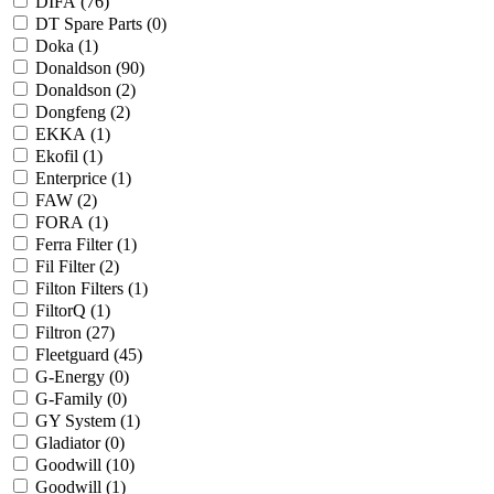
DIFA (
76
)
DT Spare Parts (
0
)
Doka (
1
)
Donaldson (
90
)
Donaldson (
2
)
Dongfeng (
2
)
EKKA (
1
)
Ekofil (
1
)
Enterprice (
1
)
FAW (
2
)
FORA (
1
)
Ferra Filter (
1
)
Fil Filter (
2
)
Filton Filters (
1
)
FiltorQ (
1
)
Filtron (
27
)
Fleetguard (
45
)
G-Energy (
0
)
G-Family (
0
)
GY System (
1
)
Gladiator (
0
)
Goodwill (
10
)
Goodwill (
1
)