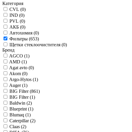
Категория
CVL (
0
)
IND (
0
)
PVL (
0
)
АКБ (
0
)
Автохимия (
0
)
Фильтры (
653
)
Щетки стеклоочистителя (
0
)
Бренд
AGCO (
1
)
AMD (
1
)
Agat avto (
0
)
Akom (
0
)
Argo-Hytos (
1
)
Auger (
1
)
BIG Filter (
861
)
BIG Filter (
1
)
Baldwin (
2
)
Blueprint (
1
)
Blumaq (
1
)
Caterpillar (
2
)
Claas (
2
)