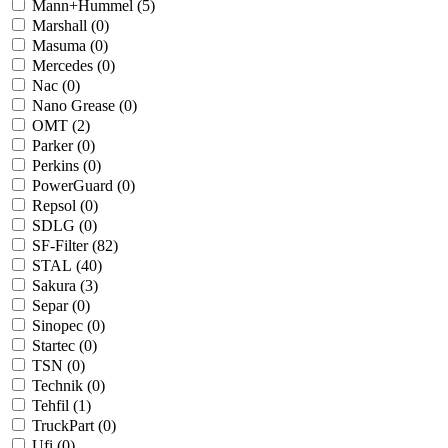
Mann+Hummel (
5
)
Marshall (
0
)
Masuma (
0
)
Mercedes (
0
)
Nac (
0
)
Nano Grease (
0
)
OMT (
2
)
Parker (
0
)
Perkins (
0
)
PowerGuard (
0
)
Repsol (
0
)
SDLG (
0
)
SF-Filter (
82
)
STAL (
40
)
Sakura (
3
)
Separ (
0
)
Sinopec (
0
)
Startec (
0
)
TSN (
0
)
Technik (
0
)
Tehfil (
1
)
TruckPart (
0
)
Ufi (
0
)