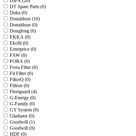
DIFA (
20
)
DT Spare Parts (
0
)
Doka (
0
)
Donaldson (
10
)
Donaldson (
0
)
Dongfeng (
0
)
EKKA (
0
)
Ekofil (
0
)
Enterprice (
0
)
FAW (
0
)
FORA (
0
)
Ferra Filter (
0
)
Fil Filter (
0
)
FiltorQ (
0
)
Filtron (
0
)
Fleetguard (
4
)
G-Energy (
0
)
G-Family (
0
)
GY System (
0
)
Gladiator (
0
)
Goodwill (
1
)
Goodwill (
0
)
HDF (
0
)