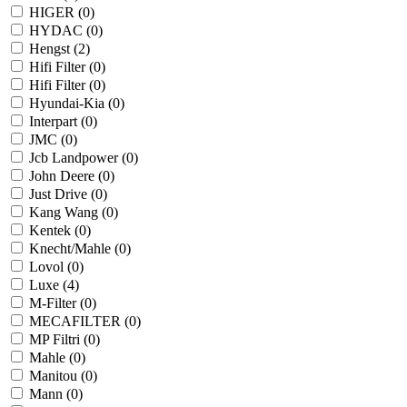
HIGER (
0
)
HYDAC (
0
)
Hengst (
2
)
Hifi Filter (
0
)
Hifi Filter (
0
)
Hyundai-Kia (
0
)
Interpart (
0
)
JMC (
0
)
Jcb Landpower (
0
)
John Deere (
0
)
Just Drive (
0
)
Kang Wang (
0
)
Kentek (
0
)
Knecht/Mahle (
0
)
Lovol (
0
)
Luxe (
4
)
M-Filter (
0
)
MECAFILTER (
0
)
MP Filtri (
0
)
Mahle (
0
)
Manitou (
0
)
Mann (
0
)