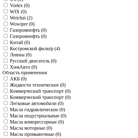
Vortex (
0
)
WIX (
0
)
Weichai (
2
)
Wowiper (
0
)
Газпромнефть (
0
)
Газпромнефть (
0
)
Китай (
0
)
Костромской фильтр (
4
)
Ливны (
0
)
Русский двигатель (
0
)
ХимАвто (
0
)
Область применения
АКБ (
0
)
Жидкости технические (
0
)
Коммерческий транспорт (
0
)
Коммерческий транспорт (
0
)
Легковые автомобили (
0
)
Масла гидравлические (
0
)
Масла индустриальные (
0
)
Масла компрессорные (
0
)
Масла моторные (
0
)
Масла промывочные (
0
)