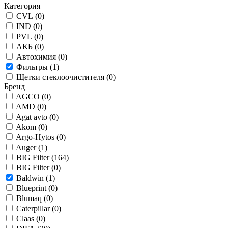
Категория
CVL (
0
)
IND (
0
)
PVL (
0
)
АКБ (
0
)
Автохимия (
0
)
Фильтры (
1
)
Щетки стеклоочистителя (
0
)
Бренд
AGCO (
0
)
AMD (
0
)
Agat avto (
0
)
Akom (
0
)
Argo-Hytos (
0
)
Auger (
1
)
BIG Filter (
164
)
BIG Filter (
0
)
Baldwin (
1
)
Blueprint (
0
)
Blumaq (
0
)
Caterpillar (
0
)
Claas (
0
)