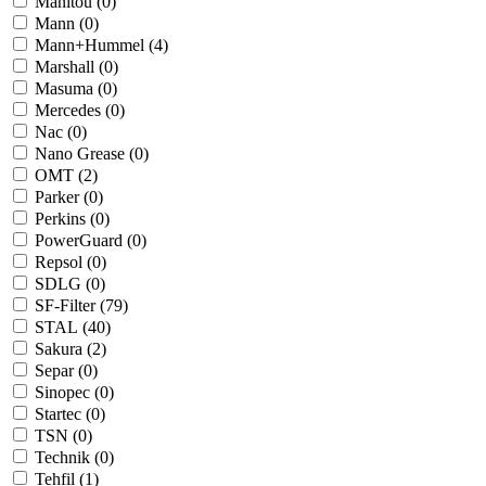
Manitou (
0
)
Mann (
0
)
Mann+Hummel (
4
)
Marshall (
0
)
Masuma (
0
)
Mercedes (
0
)
Nac (
0
)
Nano Grease (
0
)
OMT (
2
)
Parker (
0
)
Perkins (
0
)
PowerGuard (
0
)
Repsol (
0
)
SDLG (
0
)
SF-Filter (
79
)
STAL (
40
)
Sakura (
2
)
Separ (
0
)
Sinopec (
0
)
Startec (
0
)
TSN (
0
)
Technik (
0
)
Tehfil (
1
)