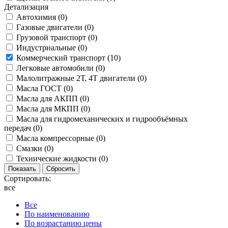
Детализация
Автохимия (
0
)
Газовые двигатели (
0
)
Грузовой транспорт (
0
)
Индустриальные (
0
)
Коммерческий транспорт (
10
)
Легковые автомобили (
0
)
Малолитражные 2Т, 4Т двигатели (
0
)
Масла ГОСТ (
0
)
Масла для АКПП (
0
)
Масла для МКПП (
0
)
Масла для гидромеханических и гидрообъёмных
передач (
0
)
Масла компрессорные (
0
)
Смазки (
0
)
Технические жидкости (
0
)
Сортировать:
все
Все
По наименованию
По возрастанию цены