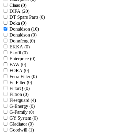
Claas (
0
)
DIFA (
20
)
DT Spare Parts (
0
)
Doka (
0
)
Donaldson (
10
)
Donaldson (
0
)
Dongfeng (
0
)
EKKA (
0
)
Ekofil (
0
)
Enterprice (
0
)
FAW (
0
)
FORA (
0
)
Ferra Filter (
0
)
Fil Filter (
0
)
FiltorQ (
0
)
Filtron (
0
)
Fleetguard (
4
)
G-Energy (
0
)
G-Family (
0
)
GY System (
0
)
Gladiator (
0
)
Goodwill (
1
)