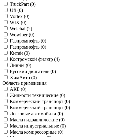
TruckPart (
0
)
Ufi (
0
)
Vortex (
0
)
WIX (
0
)
Weichai (
2
)
Wowiper (
0
)
Газпромнефть (
0
)
Газпромнефть (
0
)
Китай (
0
)
Костромской фильтр (
4
)
Ливны (
0
)
Русский двигатель (
0
)
ХимАвто (
0
)
Область применения
АКБ (
0
)
Жидкости технические (
0
)
Коммерческий транспорт (
0
)
Коммерческий транспорт (
0
)
Легковые автомобили (
0
)
Масла гидравлические (
0
)
Масла индустриальные (
0
)
Масла компрессорные (
0
)