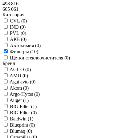
498 816
665 061
Категория
CVL (
0
)
IND (
0
)
PVL (
0
)
АКБ (
0
)
Автохимия (
0
)
Фильтры (
10
)
Щетки стеклоочистителя (
0
)
Бренд
AGCO (
0
)
AMD (
0
)
Agat avto (
0
)
Akom (
0
)
Argo-Hytos (
0
)
Auger (
1
)
BIG Filter (
1
)
BIG Filter (
0
)
Baldwin (
1
)
Blueprint (
0
)
Blumaq (
0
)
Caterpillar (
0
)