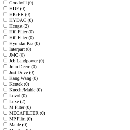
Goodwill (
0
)
HDF (
0
)
HIGER (
0
)
HYDAC (
0
)
Hengst (
2
)
Hifi Filter (
0
)
Hifi Filter (
0
)
Hyundai-Kia (
0
)
Interpart (
0
)
JMC (
0
)
Jcb Landpower (
0
)
John Deere (
0
)
Just Drive (
0
)
Kang Wang (
0
)
Kentek (
0
)
Knecht/Mahle (
0
)
Lovol (
0
)
Luxe (
2
)
M-Filter (
0
)
MECAFILTER (
0
)
MP Filtri (
0
)
Mahle (
0
)