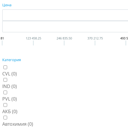
Цена
81
123 458.25
246 835.50
370 212.75
493 
Категория
CVL (
0
)
IND (
0
)
PVL (
0
)
АКБ (
0
)
Автохимия (
0
)