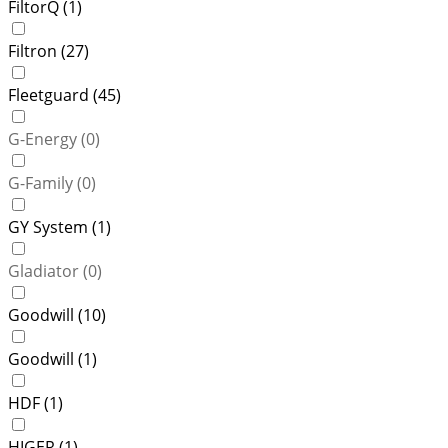
FiltorQ (
1
)
Filtron (
27
)
Fleetguard (
45
)
G-Energy (
0
)
G-Family (
0
)
GY System (
1
)
Gladiator (
0
)
Goodwill (
10
)
Goodwill (
1
)
HDF (
1
)
HIGER (
1
)