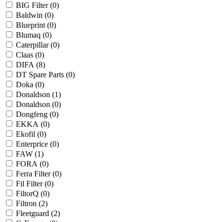
BIG Filter (
0
)
Baldwin (
0
)
Blueprint (
0
)
Blumaq (
0
)
Caterpillar (
0
)
Claas (
0
)
DIFA (
8
)
DT Spare Parts (
0
)
Doka (
0
)
Donaldson (
1
)
Donaldson (
0
)
Dongfeng (
0
)
EKKA (
0
)
Ekofil (
0
)
Enterprice (
0
)
FAW (
1
)
FORA (
0
)
Ferra Filter (
0
)
Fil Filter (
0
)
FiltorQ (
0
)
Filtron (
2
)
Fleetguard (
2
)