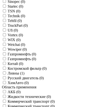
Sinopec (
0
)
Startec (
0
)
TSN (
0
)
Technik (
0
)
Tehfil (
0
)
TruckPart (
0
)
Ufi (
0
)
Vortex (
0
)
WIX (
0
)
Weichai (
0
)
Wowiper (
0
)
Газпромнефть (
0
)
Газпромнефть (
0
)
Китай (
0
)
Костромской фильтр (
0
)
Ливны (
1
)
Русский двигатель (
0
)
ХимАвто (
0
)
Область применения
АКБ (
0
)
Жидкости технические (
0
)
Коммерческий транспорт (
0
)
Коммерческий транспорт (
0
)