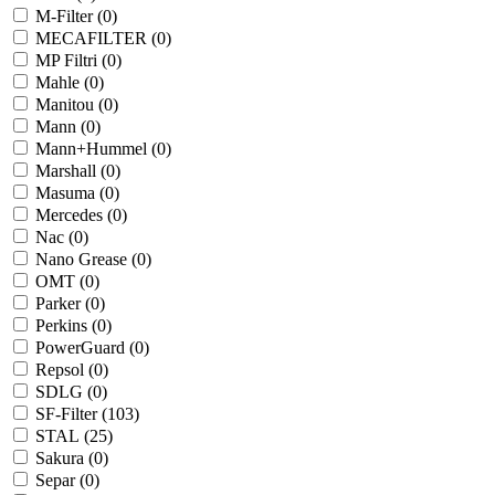
M-Filter (
0
)
MECAFILTER (
0
)
MP Filtri (
0
)
Mahle (
0
)
Manitou (
0
)
Mann (
0
)
Mann+Hummel (
0
)
Marshall (
0
)
Masuma (
0
)
Mercedes (
0
)
Nac (
0
)
Nano Grease (
0
)
OMT (
0
)
Parker (
0
)
Perkins (
0
)
PowerGuard (
0
)
Repsol (
0
)
SDLG (
0
)
SF-Filter (
103
)
STAL (
25
)
Sakura (
0
)
Separ (
0
)