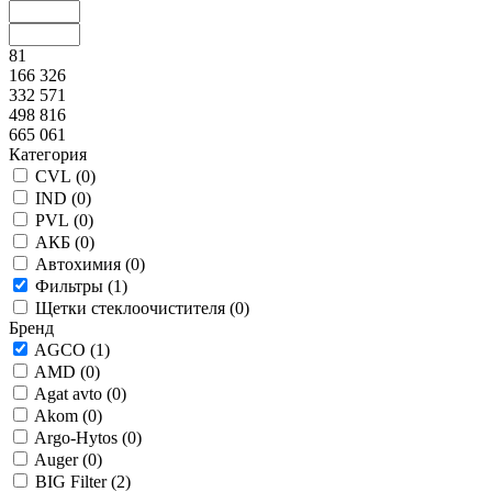
81
166 326
332 571
498 816
665 061
Категория
CVL (
0
)
IND (
0
)
PVL (
0
)
АКБ (
0
)
Автохимия (
0
)
Фильтры (
1
)
Щетки стеклоочистителя (
0
)
Бренд
AGCO (
1
)
AMD (
0
)
Agat avto (
0
)
Akom (
0
)
Argo-Hytos (
0
)
Auger (
0
)
BIG Filter (
2
)