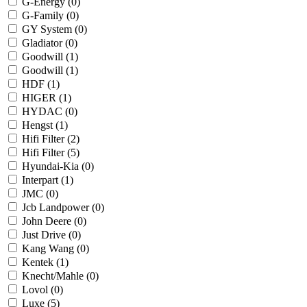
G-Energy (
0
)
G-Family (
0
)
GY System (
0
)
Gladiator (
0
)
Goodwill (
1
)
Goodwill (
1
)
HDF (
1
)
HIGER (
1
)
HYDAC (
0
)
Hengst (
1
)
Hifi Filter (
2
)
Hifi Filter (
5
)
Hyundai-Kia (
0
)
Interpart (
1
)
JMC (
0
)
Jcb Landpower (
0
)
John Deere (
0
)
Just Drive (
0
)
Kang Wang (
0
)
Kentek (
1
)
Knecht/Mahle (
0
)
Lovol (
0
)
Luxe (
5
)