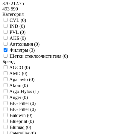
370 212.75
493 590
Категория
CVL (
0
)
IND (
0
)
PVL (
0
)
АКБ (
0
)
Автохимия (
0
)
Фильтры (
3
)
Щетки стеклоочистителя (
0
)
Бренд
AGCO (
0
)
AMD (
0
)
Agat avto (
0
)
Akom (
0
)
Argo-Hytos (
1
)
Auger (
0
)
BIG Filter (
0
)
BIG Filter (
0
)
Baldwin (
0
)
Blueprint (
0
)
Blumaq (
0
)
Caterpillar (
0
)