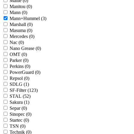
Mahle (
0
)
Manitou (
0
)
Mann (
0
)
Mann+Hummel (
3
)
Marshall (
0
)
Masuma (
0
)
Mercedes (
0
)
Nac (
0
)
Nano Grease (
0
)
OMT (
0
)
Parker (
0
)
Perkins (
0
)
PowerGuard (
0
)
Repsol (
0
)
SDLG (
1
)
SF-Filter (
123
)
STAL (
52
)
Sakura (
1
)
Separ (
0
)
Sinopec (
0
)
Startec (
0
)
TSN (
0
)
Technik (
0
)