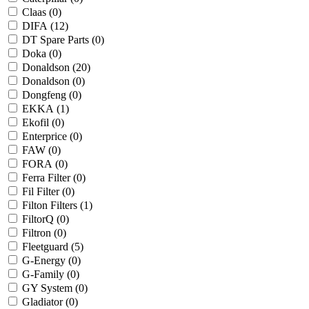
Claas (
0
)
DIFA (
12
)
DT Spare Parts (
0
)
Doka (
0
)
Donaldson (
20
)
Donaldson (
0
)
Dongfeng (
0
)
EKKA (
1
)
Ekofil (
0
)
Enterprice (
0
)
FAW (
0
)
FORA (
0
)
Ferra Filter (
0
)
Fil Filter (
0
)
Filton Filters (
1
)
FiltorQ (
0
)
Filtron (
0
)
Fleetguard (
5
)
G-Energy (
0
)
G-Family (
0
)
GY System (
0
)
Gladiator (
0
)