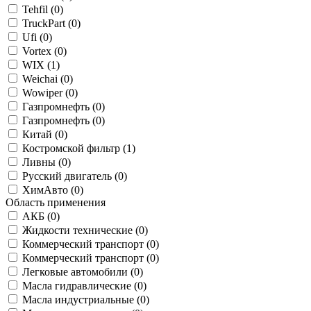
Tehfil (
0
)
TruckPart (
0
)
Ufi (
0
)
Vortex (
0
)
WIX (
1
)
Weichai (
0
)
Wowiper (
0
)
Газпромнефть (
0
)
Газпромнефть (
0
)
Китай (
0
)
Костромской фильтр (
1
)
Ливны (
0
)
Русский двигатель (
0
)
ХимАвто (
0
)
Область применения
АКБ (
0
)
Жидкости технические (
0
)
Коммерческий транспорт (
0
)
Коммерческий транспорт (
0
)
Легковые автомобили (
0
)
Масла гидравлические (
0
)
Масла индустриальные (
0
)