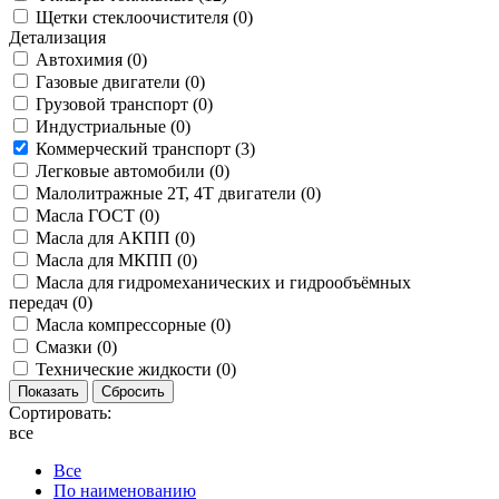
Щетки стеклоочистителя (
0
)
Детализация
Автохимия (
0
)
Газовые двигатели (
0
)
Грузовой транспорт (
0
)
Индустриальные (
0
)
Коммерческий транспорт (
3
)
Легковые автомобили (
0
)
Малолитражные 2Т, 4Т двигатели (
0
)
Масла ГОСТ (
0
)
Масла для АКПП (
0
)
Масла для МКПП (
0
)
Масла для гидромеханических и гидрообъёмных
передач (
0
)
Масла компрессорные (
0
)
Смазки (
0
)
Технические жидкости (
0
)
Сортировать:
все
Все
По наименованию