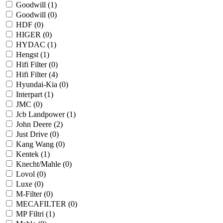
Goodwill (
1
)
Goodwill (
0
)
HDF (
0
)
HIGER (
0
)
HYDAC (
1
)
Hengst (
1
)
Hifi Filter (
0
)
Hifi Filter (
4
)
Hyundai-Kia (
0
)
Interpart (
1
)
JMC (
0
)
Jcb Landpower (
1
)
John Deere (
2
)
Just Drive (
0
)
Kang Wang (
0
)
Kentek (
1
)
Knecht/Mahle (
0
)
Lovol (
0
)
Luxe (
0
)
M-Filter (
0
)
MECAFILTER (
0
)
MP Filtri (
1
)