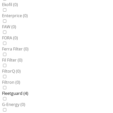
Ekofil (
0
)
Enterprice (
0
)
FAW (
0
)
FORA (
0
)
Ferra Filter (
0
)
Fil Filter (
0
)
FiltorQ (
0
)
Filtron (
0
)
Fleetguard (
4
)
G-Energy (
0
)