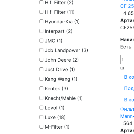
Hifi Filter (
2
)
CF 25
Hifi Filter (
11
)
4 65
Арти
Hyundai-Kia (
1
)
CF25
Interpart (
2
)
Нали
JMC (
1
)
Есть
Jcb Landpower (
3
)
John Deere (
2
)
шт
Just Drive (
1
)
В к
Kang Wang (
1
)
Под
Kentek (
3
)
Knecht/Mahle (
1
)
В к
Lovol (
1
)
Филь
Mann
Luxe (
18
)
564 
M-Filter (
1
)
Арти