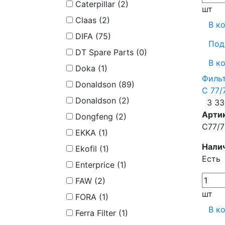
Caterpillar (
2
)
шт
Claas (
2
)
В к
DIFA (
75
)
Под
DT Spare Parts (
0
)
В к
Doka (
1
)
Фильт
Donaldson (
89
)
C 77/
Donaldson (
2
)
3 33
Арти
Dongfeng (
2
)
C77/7
EKKA (
1
)
Нали
Ekofil (
1
)
Есть
Enterprice (
1
)
FAW (
2
)
шт
FORA (
1
)
В к
Ferra Filter (
1
)