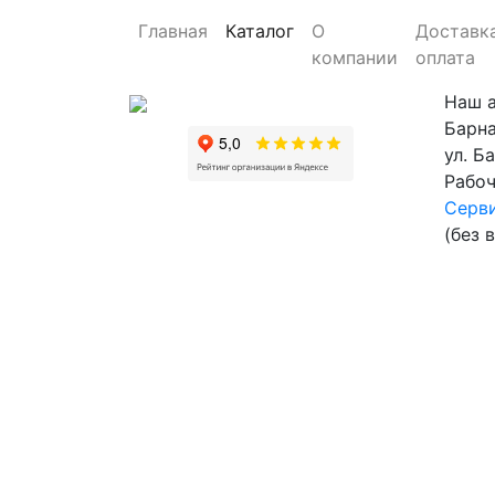
Главная
Каталог
О
Доставк
компании
оплата
Наш 
Барна
ул. Б
Рабоч
Серви
(без 