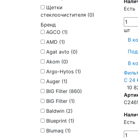
Нали
Щетки
Есть
стеклоочистителя (
0
)
Бренд
шт
AGCO (
1
)
В к
AMD (
1
)
Под
Agat avto (
0
)
Akom (
0
)
В к
Argo-Hytos (
1
)
Фильт
C 24 
Auger (
1
)
10 8
BIG Filter (
860
)
Арти
BIG Filter (
1
)
C246
Baldwin (
2
)
Нали
Blueprint (
1
)
Есть
Blumaq (
1
)