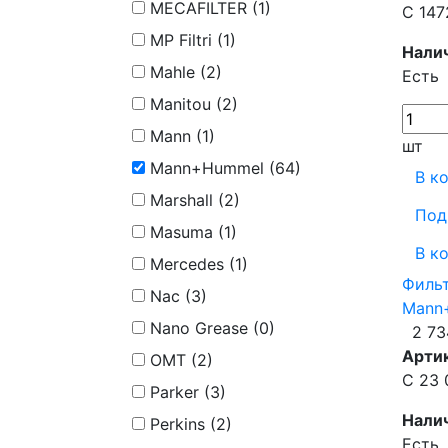
MECAFILTER (
1
)
C 147
MP Filtri (
1
)
Нали
Mahle (
2
)
Есть
Manitou (
2
)
Mann (
1
)
шт
Mann+Hummel (
64
)
В к
Marshall (
2
)
Под
Masuma (
1
)
В к
Mercedes (
1
)
Филь
Nac (
3
)
Mann
Nano Grease (
0
)
2 73
Арти
OMT (
2
)
C 23 
Parker (
3
)
Нали
Perkins (
2
)
Есть