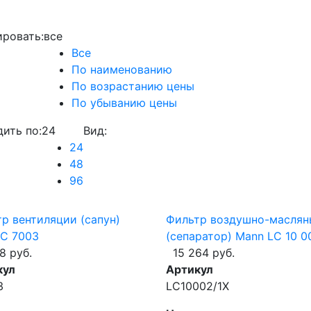
ровать:
все
Все
По наименованию
По возрастанию цены
По убыванию цены
ить по:
24
Вид:
24
48
96
р вентиляции (сапун)
Фильтр воздушно-маслян
 C 7003
(сепаратор) Mann LC 10 0
8 руб.
15 264 руб.
кул
Артикул
3
LC10002/1X