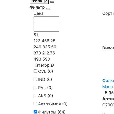
Фильтр
Фильтр
Цена
Сорти
81
123 458.25
246 835.50
Вывод
370 212.75
493 590
Категория
CVL (
0
)
IND (
0
)
Фильт
Mann
PVL (
0
)
5 95
АКБ (
0
)
Арти
Автохимия (
0
)
C700
Фильтры (
64
)