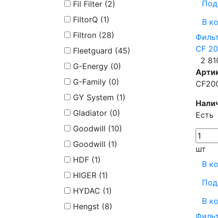
Под
Fil Filter (
2
)
FiltorQ (
1
)
В к
Filtron (
28
)
Фильт
CF 20
Fleetguard (
45
)
2 81
G-Energy (
0
)
Арти
G-Family (
0
)
CF20
GY System (
1
)
Нали
Gladiator (
0
)
Есть
Goodwill (
10
)
Goodwill (
1
)
шт
HDF (
1
)
В к
HIGER (
1
)
Под
HYDAC (
1
)
В к
Hengst (
8
)
Фильт