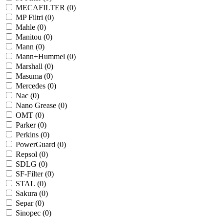
MECAFILTER (
0
)
MP Filtri (
0
)
Mahle (
0
)
Manitou (
0
)
Mann (
0
)
Mann+Hummel (
0
)
Marshall (
0
)
Masuma (
0
)
Mercedes (
0
)
Nac (
0
)
Nano Grease (
0
)
OMT (
0
)
Parker (
0
)
Perkins (
0
)
PowerGuard (
0
)
Repsol (
0
)
SDLG (
0
)
SF-Filter (
0
)
STAL (
0
)
Sakura (
0
)
Separ (
0
)
Sinopec (
0
)