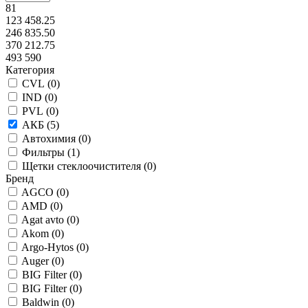
81
123 458.25
246 835.50
370 212.75
493 590
Категория
CVL (
0
)
IND (
0
)
PVL (
0
)
АКБ (
5
)
Автохимия (
0
)
Фильтры (
1
)
Щетки стеклоочистителя (
0
)
Бренд
AGCO (
0
)
AMD (
0
)
Agat avto (
0
)
Akom (
0
)
Argo-Hytos (
0
)
Auger (
0
)
BIG Filter (
0
)
BIG Filter (
0
)
Baldwin (
0
)