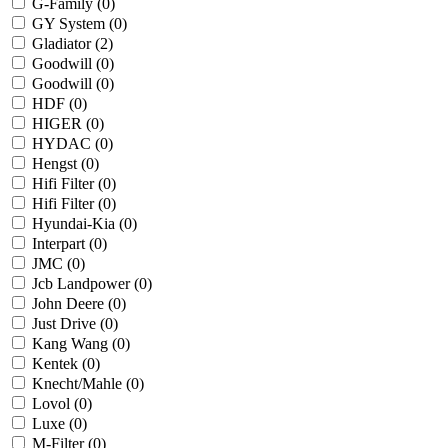
G-Family (
0
)
GY System (
0
)
Gladiator (
2
)
Goodwill (
0
)
Goodwill (
0
)
HDF (
0
)
HIGER (
0
)
HYDAC (
0
)
Hengst (
0
)
Hifi Filter (
0
)
Hifi Filter (
0
)
Hyundai-Kia (
0
)
Interpart (
0
)
JMC (
0
)
Jcb Landpower (
0
)
John Deere (
0
)
Just Drive (
0
)
Kang Wang (
0
)
Kentek (
0
)
Knecht/Mahle (
0
)
Lovol (
0
)
Luxe (
0
)
M-Filter (
0
)