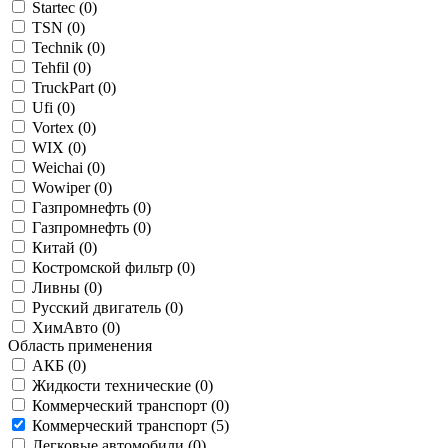
Startec (
0
)
TSN (
0
)
Technik (
0
)
Tehfil (
0
)
TruckPart (
0
)
Ufi (
0
)
Vortex (
0
)
WIX (
0
)
Weichai (
0
)
Wowiper (
0
)
Газпромнефть (
0
)
Газпромнефть (
0
)
Китай (
0
)
Костромской фильтр (
0
)
Ливны (
0
)
Русский двигатель (
0
)
ХимАвто (
0
)
Область применения
АКБ (
0
)
Жидкости технические (
0
)
Коммерческий транспорт (
0
)
Коммерческий транспорт (
5
)
Легковые автомобили (
0
)