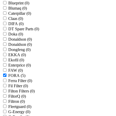
Blueprint (
0
)
Blumaq (
0
)
Caterpillar (
0
)
Claas (
0
)
DIFA (
0
)
DT Spare Parts (
0
)
Doka (
0
)
Donaldson (
0
)
Donaldson (
0
)
Dongfeng (
0
)
EKKA (
0
)
Ekofil (
0
)
Enterprice (
0
)
FAW (
0
)
FORA (
5
)
Ferra Filter (
0
)
Fil Filter (
0
)
Filton Filters (
0
)
FiltorQ (
0
)
Filtron (
0
)
Fleetguard (
0
)
G-Energy (
0
)